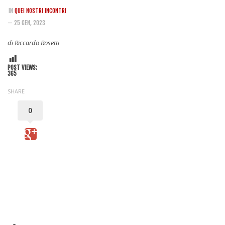
Rivista
IN
QUEI NOSTRI INCONTRI
Copertine
— 25 GEN, 2023
Come eravamo
di Riccardo Rosetti
Mnemosyne
POST VIEWS:
365
SHARE
0