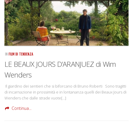
IN
FILM DI TENDENZA
LE BEAUX JOURS D’ARANJUEZ di Wim
Wenders
Il giardino dei sentieri che si biforcano di Bruno Roberti Sono tragitti
di incarnazione in prossimità e in lontananza quelli dei Beaux Jours di
Wenders che dalle strade vuote[…]
Continua...