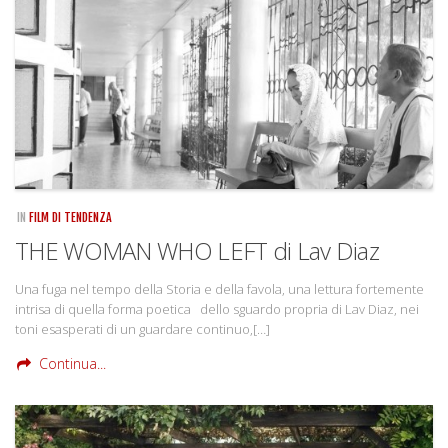
Rivista
Copertine
Come eravamo
Mnemosyne
IN
FILM DI TENDENZA
THE WOMAN WHO LEFT di Lav Diaz
Una fuga nel tempo della Storia e della favola, una lettura fortemente
intrisa di quella forma poetica dello sguardo propria di Lav Diaz, nei
toni esasperati di un guardare continuo,[…]
Continua...