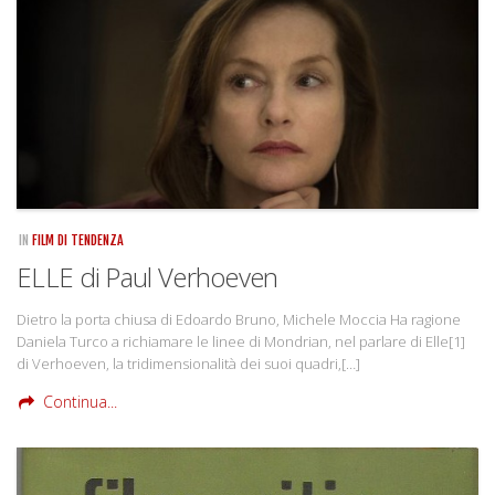
Rivista
Copertine
Come eravamo
Mnemosyne
IN
FILM DI TENDENZA
ELLE di Paul Verhoeven
Dietro la porta chiusa di Edoardo Bruno, Michele Moccia Ha ragione
Daniela Turco a richiamare le linee di Mondrian, nel parlare di Elle[1]
di Verhoeven, la tridimensionalità dei suoi quadri,[…]
Continua...