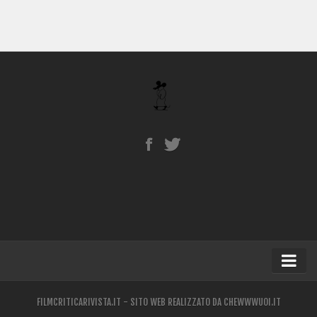
Home
FILMCRITICARIVISTA.IT - SITO WEB REALIZZATO DA
CHEWWWUOI.IT