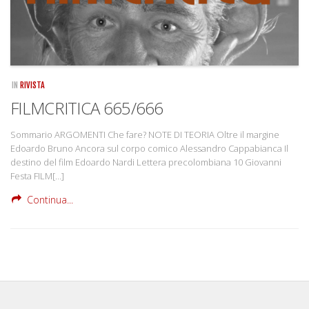
IN
RIVISTA
FILMCRITICA 665/666
Sommario ARGOMENTI Che fare? NOTE DI TEORIA Oltre il margine
Edoardo Bruno Ancora sul corpo comico Alessandro Cappabianca Il
destino del film Edoardo Nardi Lettera precolombiana 10 Giovanni
Festa FILM[…]
Continua...