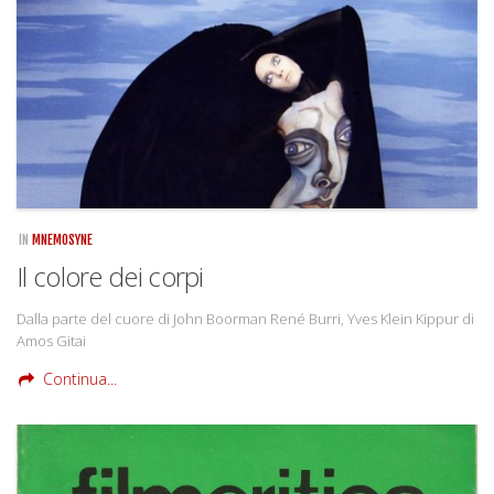
Rivista
Copertine
Come eravamo
Mnemosyne
IN
MNEMOSYNE
Il colore dei corpi
Dalla parte del cuore di John Boorman René Burri, Yves Klein Kippur di
Amos Gitai
Continua...