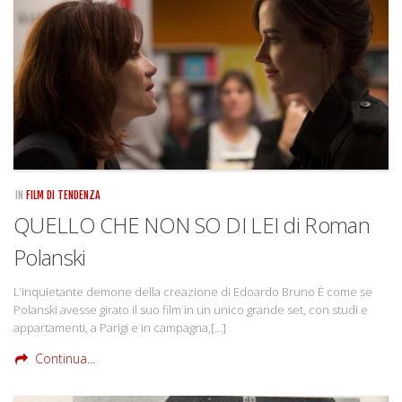
Rivista
Copertine
Come eravamo
Mnemosyne
IN
FILM DI TENDENZA
QUELLO CHE NON SO DI LEI di Roman
Polanski
L’inquietante demone della creazione di Edoardo Bruno È come se
Polanski avesse girato il suo film in un unico grande set, con studi e
appartamenti, a Parigi e in campagna,[…]
Continua...