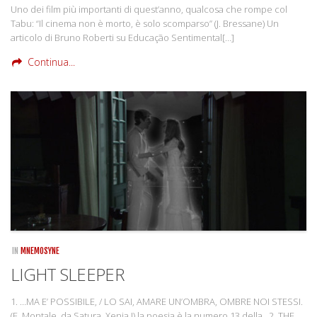
Uno dei film più importanti di quest’anno, qualcosa che rompe col
Tabu: “Il cinema non è morto, è solo scomparso” (J. Bressane) Un
articolo di Bruno Roberti su Educação Sentimental[…]
Continua...
IN
MNEMOSYNE
LIGHT SLEEPER
1. …MA E’ POSSIBILE, / LO SAI, AMARE UN’OMBRA, OMBRE NOI STESSI.
(E. Montale, da Satura, Xenia I) la poesia è la numero 13 della 2. THE