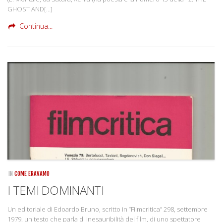
GHOST AND[…]
Continua...
IN
COME ERAVAMO
I TEMI DOMINANTI
Un editoriale di Edoardo Bruno, scritto in “Filmcritica” 298, settembre
1979, un testo che parla di inesauribilità del film, di uno spettatore