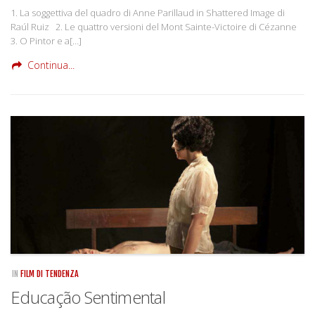
1. La soggettiva del quadro di Anne Parillaud in Shattered Image di
Raúl Ruiz 2. Le quattro versioni del Mont Sainte-Victoire di Cézanne
3. O Pintor e a[…]
Continua...
IN
FILM DI TENDENZA
Educação Sentimental