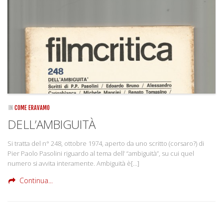
IN
COME ERAVAMO
DELL’AMBIGUITÀ
Si tratta del n° 248, ottobre 1974, aperto da uno scritto (corsaro?) di
Pier Paolo Pasolini riguardo al tema dell’ “ambiguità”, su cui quel
numero si avvita interamente. Ambiguità è[…]
Continua...