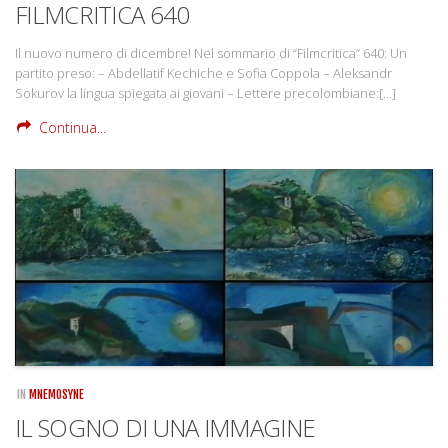
FILMCRITICA 640
Il nuovo numero di dicembre! Nel sommario di “Filmcritica” 640: Un
partito preso: – Abdellatif Kechiche e Sofia Coppola – Aleksandr
Sokurov la lingua spiegata ai giovani – Lettere precolombiane:[…]
Continua...
IN
MNEMOSYNE
IL SOGNO DI UNA IMMAGINE