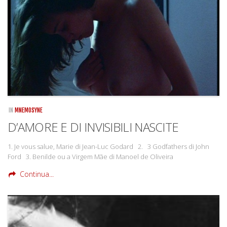
Rivista
Copertine
Come eravamo
Mnemosyne
IN
MNEMOSYNE
D’AMORE E DI INVISIBILI NASCITE
1. Je vous salue, Marie di Jean-Luc Godard 2. 3 Godfathers di John
Ford 3. Benilde ou a Virgem Mãe di Manoel de Oliveira
Continua...