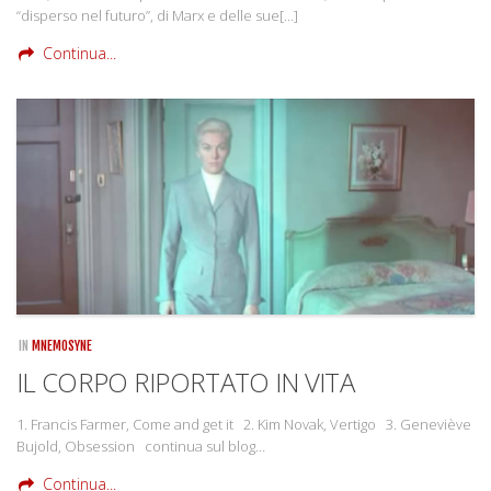
“disperso nel futuro”, di Marx e delle sue[…]
Continua...
IN
MNEMOSYNE
IL CORPO RIPORTATO IN VITA
1. Francis Farmer, Come and get it 2. Kim Novak, Vertigo 3. Geneviève
Bujold, Obsession continua sul blog…
Continua...