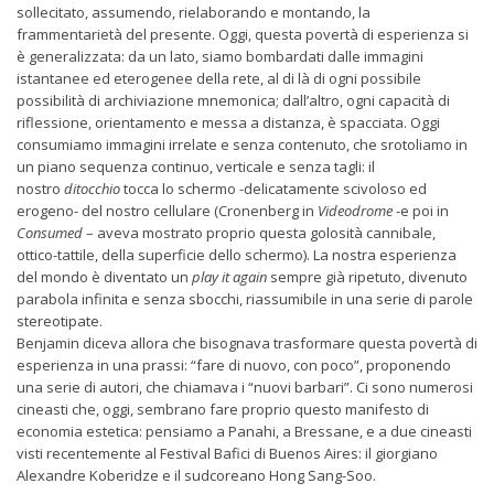
sollecitato, assumendo, rielaborando e montando, la
frammentarietà del presente. Oggi, questa povertà di esperienza si
è generalizzata: da un lato, siamo bombardati dalle immagini
istantanee ed eterogenee della rete, al di là di ogni possibile
possibilità di archiviazione mnemonica; dall’altro, ogni capacità di
riflessione, orientamento e messa a distanza, è spacciata. Oggi
consumiamo immagini irrelate e senza contenuto, che srotoliamo in
un piano sequenza continuo, verticale e senza tagli: il
nostro
ditocchio
tocca lo schermo -delicatamente scivoloso ed
erogeno- del nostro cellulare (Cronenberg in
Videodrome
-e poi in
Consumed
– aveva mostrato proprio questa golosità cannibale,
ottico-tattile, della superficie dello schermo). La nostra esperienza
del mondo è diventato un
play it again
sempre già ripetuto, divenuto
parabola infinita e senza sbocchi, riassumibile in una serie di parole
stereotipate.
Benjamin diceva allora che bisognava trasformare questa povertà di
esperienza in una prassi: “fare di nuovo, con poco”, proponendo
una serie di autori, che chiamava i “nuovi barbari”. Ci sono numerosi
cineasti che, oggi, sembrano fare proprio questo manifesto di
economia estetica: pensiamo a Panahi, a Bressane, e a due cineasti
visti recentemente al Festival Bafici di Buenos Aires: il giorgiano
Alexandre Koberidze e il sudcoreano Hong Sang-Soo.