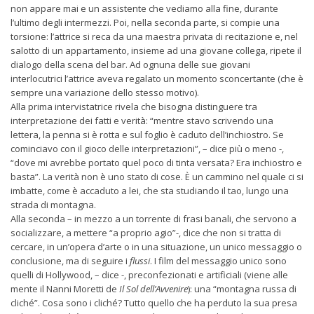
non appare mai e un assistente che vediamo alla fine, durante
l’ultimo degli intermezzi. Poi, nella seconda parte, si compie una
torsione: l’attrice si reca da una maestra privata di recitazione e, nel
salotto di un appartamento, insieme ad una giovane collega, ripete il
dialogo della scena del bar. Ad ognuna delle sue giovani
interlocutrici l’attrice aveva regalato un momento sconcertante (che è
sempre una variazione dello stesso motivo).
Alla prima intervistatrice rivela che bisogna distinguere tra
interpretazione dei fatti e verità: “mentre stavo scrivendo una
lettera, la penna si è rotta e sul foglio è caduto dell’inchiostro. Se
cominciavo con il gioco delle interpretazioni”, – dice più o meno -,
“dove mi avrebbe portato quel poco di tinta versata? Era inchiostro e
basta”. La verità non è uno stato di cose. È un cammino nel quale ci si
imbatte, come è accaduto a lei, che sta studiando il tao, lungo una
strada di montagna.
Alla seconda – in mezzo a un torrente di frasi banali, che servono a
socializzare, a mettere “a proprio agio”-, dice che non si tratta di
cercare, in un’opera d’arte o in una situazione, un unico messaggio o
conclusione, ma di seguire i
flussi
. I film del messaggio unico sono
quelli di Hollywood, – dice -, preconfezionati e artificiali (viene alle
mente il Nanni Moretti de
Il Sol dell’Avvenire
): una “montagna russa di
cliché”. Cosa sono i cliché? Tutto quello che ha perduto la sua presa