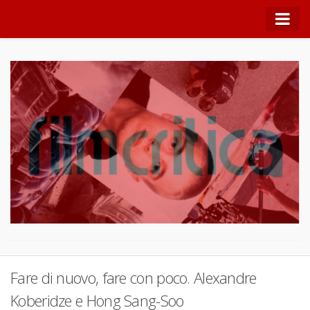
NOTRE JLG
Quei Nostri Incontri
Lo spazio cinematografico di Alessandro Cappabianca
Note di teoria
Film di tendenza
Festival
Filmologia
Conversazioni
Lo spettatore critico
Fare di nuovo, fare con poco. Alexandre
Panfocus
Koberidze e Hong Sang-Soo