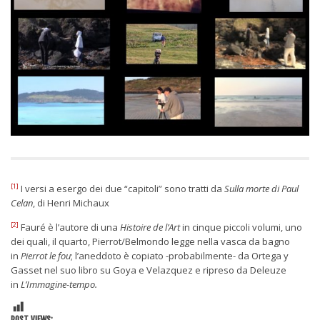
[1]
I versi a esergo dei due “capitoli” sono tratti da
Sulla morte di Paul
Celan
, di Henri Michaux
[2]
Fauré è l’autore di una
Histoire de l’Art
in cinque piccoli volumi, uno
dei quali, il quarto, Pierrot/Belmondo legge nella vasca da bagno
in
Pierrot le fou
; l’aneddoto è copiato -probabilmente- da Ortega y
Gasset nel suo libro su Goya e Velazquez e ripreso da Deleuze
in
L’Immagine-tempo.
POST VIEWS: