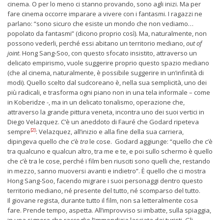
cinema. O per lo meno ci stanno provando, sono agli inizi. Ma per
fare cinema occorre imparare a vivere con i fantasmi. I ragazzi ne
parlano: “sono sicuro che esiste un mondo che non vediamo…
popolato da fantasmi” (dicono proprio così). Ma, naturalmente, non
possono vederli, perché essi abitano un territorio mediano,
out of
joint
. Hong Sang-Soo, con questo sfocato insistito, attraverso un
delicato empirismo, vuole suggerire proprio questo spazio mediano
(che al cinema, naturalmente, è possibile suggerire in un’infinità di
modi). Quello scelto dal sudcoreano è, nella sua semplicità, uno dei
più radicali, e trasforma ogni piano non in una tela informale – come
in Koberidze -, ma in un delicato tonalismo, operazione che,
attraverso la grande pittura veneta, incontra uno dei suoi vertici in
Diego Velazquez. C’è un aneddoto di Fauré che Godard ripeteva
[2]
sempre
: Velazquez, all’inizio e alla fine della sua carriera,
dipingeva quello che c’è
tra
le cose. Godard aggiunge: “quello che c’è
tra qualcuno e qualcun altro, tra me e te, e poi sullo schermo è quello
che c’è tra le cose, perché i film ben riusciti sono quelli che, restando
in mezzo, sanno muoversi avanti e indietro”. È quello che ci mostra
Hong Sang-Soo, facendo migrare i suoi personaggi dentro questo
territorio mediano, né presente del tutto, né scomparso del tutto.
Il giovane regista, durante tutto il film, non sa letteralmente cosa
fare. Prende tempo, aspetta. All’improvviso si imbatte, sulla spiaggia,