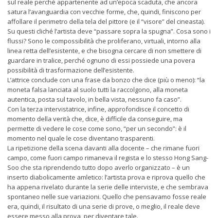
sul reale perché appartenente ad un’epoca scaduta, che ancora
satura l’avanguardia con vecchie forme, che, quindi, finiscono per
affollare il perimetro della tela del pittore (e il “visore” del cineasta).
Su questi cliché l’artista deve “passare sopra la spugna”. Cosa sono i
flussi? Sono le compossibilità che proliferano, virtuali, intorno alla
linea retta dell’esistente, e che bisogna cercare di non smettere di
guardare in tralice, perché ognuno di essi possiede una povera
possibilità di trasformazione dell’esistente.
L’attrice conclude con una frase da bonzo che dice (più o meno): “la
moneta falsa lanciata al suolo tutti la raccolgono, alla moneta
autentica, posta sul tavolo, in bella vista, nessuno fa caso”.
Con la terza intervistatrice, infine, approfondisce il concetto di
momento della verità che, dice, è difficile da conseguire, ma
permette di vedere le cose come sono, “per un secondo”: è il
momento nel quale le cose diventano trasparenti.
La ripetizione della scena davanti alla docente – che rimane fuori
campo, come fuori campo rimaneva il regista e lo stesso Hong Sang-
Soo che sta riprendendo tutto dopo averlo organizzato – è un
inserto diabolicamente amletico: l’artista prova e riprova quello che
ha appena rivelato durante la serie delle interviste, e che sembrava
spontaneo nelle sue variazioni. Quello che pensavamo fosse reale
era, quindi, il risultato di una serie di prove, o meglio, il reale deve
essere messo alla prova, per diventare tale.