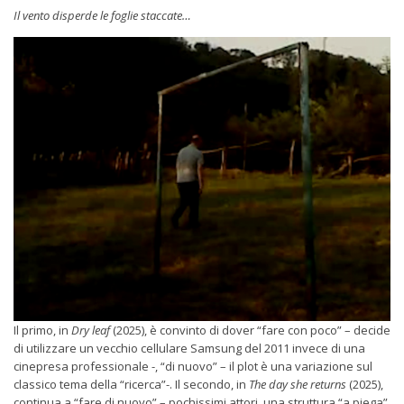
Il vento disperde le foglie staccate…
Il primo, in
Dry leaf
(2025), è convinto di dover “fare con poco” – decide
di utilizzare un vecchio cellulare Samsung del 2011 invece di una
cinepresa professionale -, “di nuovo” – il plot è una variazione sul
classico tema della “ricerca”-. Il secondo, in
The day she returns
(2025),
continua a “fare di nuovo” – pochissimi attori, una struttura “a piega”