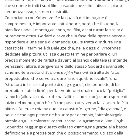
che si ripete in tutti i suoi film – usando mezzi limitatissimi: piano
sequenza fisso, set non ricostruiti.
Cominciamo con Koberitze. Se la qualità dell’immagine è
compromessa, è importante sottolineare, però, che il suono, la
pianificazione, il montaggio sono, nel film, assai curati: la scelta è
puramente ottica. Godard diceva che la fase delle riprese serve a
rispondere a una serie di domande. Qui, si tratta di indurre una
catastrofe. Il termine è di Deleuze che, nelle classi di Vincennes
dedicate alla pittura, utilizza questo termine per parlare di un
preciso momento dell’artista davanti al bianco della tela (si intende
benissimo, allora, il tergiversare dello stesso Godard davanti allo
schermo-tela vuota di
Scénario du film Passion
). Si tratta dell’atto,
propedeutico, che serve a creare “uno squilibrio locale”, “una
“struttura in bilico, sul punto di disgregarsi”, che permette di far
precipitare tutti i cliché, per far venir fuori qualcosa: o la “poltiglia”,
l’amorfo (allora la catastrofe ha fallito il suo scopo), o una specie di
inizio del mondo, perché ciò che passa attraverso la catastrofe è la
pittura. Deleuze chiama questa catastrofe -germe, “diagramma”, e
poi dice che ogni pittore ne ha uno: per esempio, “piccole virgole,
piccole anguille colorate” costituiscono il diagramma di Van Gogh.
Koberidze raggiunge questo collasso d’immagine grazie alla bassa
definizione e a precise tecniche di posizionamento, utilizzo della