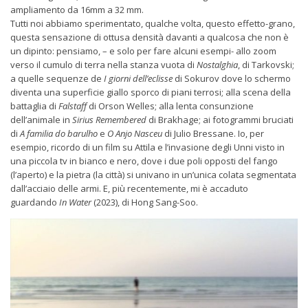
ampliamento da 16mm a 32 mm.
Tutti noi abbiamo sperimentato, qualche volta, questo effetto-grano,
questa sensazione di ottusa densità davanti a qualcosa che non è
un dipinto: pensiamo, – e solo per fare alcuni esempi- allo zoom
verso il cumulo di terra nella stanza vuota di
Nostalghia
, di Tarkovski;
a quelle sequenze de
I giorni dell’eclisse
di Sokurov dove lo schermo
diventa una superficie giallo sporco di piani terrosi; alla scena della
battaglia di
Falstaff
di Orson Welles; alla lenta consunzione
dell’animale in
Sirius Remembered
di Brakhage; ai fotogrammi bruciati
di
A familia do barulho
e
O Anjo Nasceu
di Julio Bressane. Io, per
esempio, ricordo di un film su Attila e l’invasione degli Unni visto in
una piccola tv in bianco e nero, dove i due poli opposti del fango
(l’aperto) e la pietra (la città) si univano in un’unica colata segmentata
dall’acciaio delle armi. E, più recentemente, mi è accaduto
guardando
In Water
(2023), di Hong Sang-Soo.