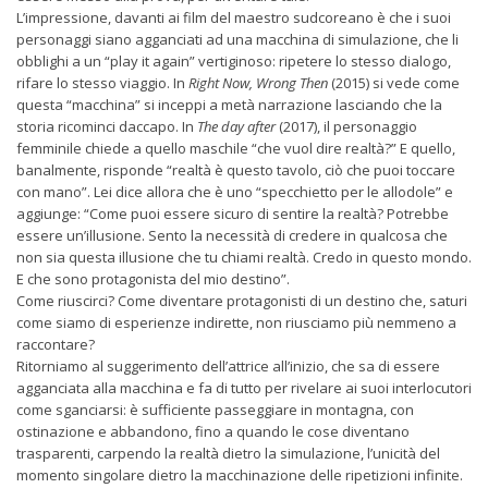
L’impressione, davanti ai film del maestro sudcoreano è che i suoi
personaggi siano agganciati ad una macchina di simulazione, che li
obblighi a un “play it again” vertiginoso: ripetere lo stesso dialogo,
rifare lo stesso viaggio. In
Right Now, Wrong Then
(2015) si vede come
questa “macchina” si inceppi a metà narrazione lasciando che la
storia ricominci daccapo. In
The day after
(2017), il personaggio
femminile chiede a quello maschile “che vuol dire realtà?” E quello,
banalmente, risponde “realtà è questo tavolo, ciò che puoi toccare
con mano”. Lei dice allora che è uno “specchietto per le allodole” e
aggiunge: “Come puoi essere sicuro di sentire la realtà? Potrebbe
essere un’illusione. Sento la necessità di credere in qualcosa che
non sia questa illusione che tu chiami realtà. Credo in questo mondo.
E che sono protagonista del mio destino”.
Come riuscirci? Come diventare protagonisti di un destino che, saturi
come siamo di esperienze indirette, non riusciamo più nemmeno a
raccontare?
Ritorniamo al suggerimento dell’attrice all’inizio, che sa di essere
agganciata alla macchina e fa di tutto per rivelare ai suoi interlocutori
come sganciarsi: è sufficiente passeggiare in montagna, con
ostinazione e abbandono, fino a quando le cose diventano
trasparenti, carpendo la realtà dietro la simulazione, l’unicità del
momento singolare dietro la macchinazione delle ripetizioni infinite.