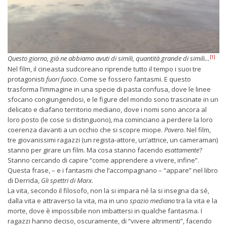
[1]
Questo giorno, già ne abbiamo avuti di simili, quantità grande di simili…
Nel film, il cineasta sudcoreano riprende tutto il tempo i suoi tre
protagonisti
fuori fuoco
. Come se fossero fantasmi. E questo
trasforma l’immagine in una specie di pasta confusa, dove le linee
sfocano congiungendosi, e le figure del mondo sono trascinate in un
delicato e diafano territorio mediano, dove i nomi sono ancora al
loro posto (le cose si distinguono), ma cominciano a perdere la loro
coerenza davanti a un occhio che si scopre miope.
Povero
. Nel film,
tre giovanissimi ragazzi (un regista-attore, un’attrice, un cameraman)
stanno per girare un film. Ma cosa stanno facendo
esattamente
?
Stanno cercando di capire “come apprendere a vivere, infine”.
Questa frase, – e i fantasmi che l’accompagnano – “appare” nel libro
di Derrida,
Gli spettri di Marx
.
La vita, secondo il filosofo, non la si impara né la si insegna da sé,
dalla vita e attraverso la vita, ma in uno
spazio mediano
tra la vita e la
morte, dove è impossibile non imbattersi in qualche fantasma. I
ragazzi hanno deciso, oscuramente, di “vivere altrimenti”, facendo