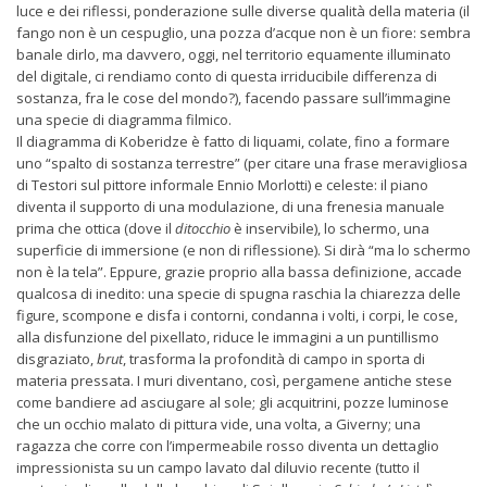
luce e dei riflessi, ponderazione sulle diverse qualità della materia (il
fango non è un cespuglio, una pozza d’acque non è un fiore: sembra
banale dirlo, ma davvero, oggi, nel territorio equamente illuminato
del digitale, ci rendiamo conto di questa irriducibile differenza di
sostanza, fra le cose del mondo?), facendo passare sull’immagine
una specie di diagramma filmico.
Il diagramma di Koberidze è fatto di liquami, colate, fino a formare
uno “spalto di sostanza terrestre” (per citare una frase meravigliosa
di Testori sul pittore informale Ennio Morlotti) e celeste: il piano
diventa il supporto di una modulazione, di una frenesia manuale
prima che ottica (dove il
ditocchio
è inservibile), lo schermo, una
superficie di immersione (e non di riflessione). Si dirà “ma lo schermo
non è la tela”. Eppure, grazie proprio alla bassa definizione, accade
qualcosa di inedito: una specie di spugna raschia la chiarezza delle
figure, scompone e disfa i contorni, condanna i volti, i corpi, le cose,
alla disfunzione del pixellato, riduce le immagini a un puntillismo
disgraziato,
brut
, trasforma la profondità di campo in sporta di
materia pressata. I muri diventano, così, pergamene antiche stese
come bandiere ad asciugare al sole; gli acquitrini, pozze luminose
che un occhio malato di pittura vide, una volta, a Giverny; una
ragazza che corre con l’impermeabile rosso diventa un dettaglio
impressionista su un campo lavato dal diluvio recente (tutto il