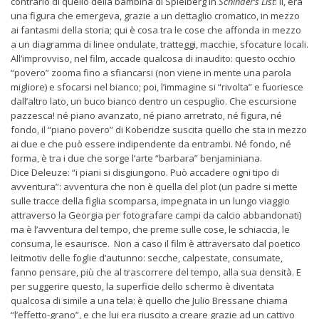
contrario di quello della bambina di Spielberg in
Schinder’s List
: lì, era
una figura che emergeva, grazie a un dettaglio cromatico, in mezzo
ai fantasmi della storia; qui è cosa tra le cose che affonda in mezzo
a un diagramma di linee ondulate, tratteggi, macchie, sfocature locali.
All’improvviso, nel film, accade qualcosa di inaudito: questo occhio
“povero” zooma fino a sfiancarsi (non viene in mente una parola
migliore) e sfocarsi nel bianco; poi, l’immagine si “rivolta” e fuoriesce
dall’altro lato, un buco bianco dentro un cespuglio. Che escursione
pazzesca! né piano avanzato, né piano arretrato, né figura, né
fondo, il “piano povero” di Koberidze suscita quello che sta in mezzo
ai due e che può essere indipendente da entrambi. Né fondo, né
forma, è tra i due che sorge l’arte “barbara” benjaminiana.
Dice Deleuze: “i piani si disgiungono. Può accadere ogni tipo di
avventura”: avventura che non è quella del plot (un padre si mette
sulle tracce della figlia scomparsa, impegnata in un lungo viaggio
attraverso la Georgia per fotografare campi da calcio abbandonati)
ma è l’avventura del tempo, che preme sulle cose, le schiaccia, le
consuma, le esaurisce. Non a caso il film è attraversato dal poetico
leitmotiv delle foglie d’autunno: secche, calpestate, consumate,
fanno pensare, più che al trascorrere del tempo, alla sua densità. E
per suggerire questo, la superficie dello schermo è diventata
qualcosa di simile a una tela: è quello che Julio Bressane chiama
“l’effetto-grano”, e che lui era riuscito a creare grazie ad un cattivo