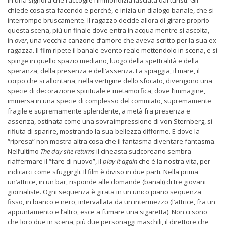
in una signora che raccoglie l’immondizia lasciata dai turisti. Gli
chiede cosa sta facendo e perché, e inizia un dialogo banale, che si
interrompe bruscamente. Il ragazzo decide allora di girare proprio
questa scena, più un finale dove entra in acqua mentre si ascolta,
in
over
, una vecchia canzone d’amore che aveva scritto per la sua ex
ragazza. Il film ripete il banale evento reale mettendolo in scena, e si
spinge in quello spazio mediano, luogo della spettralità e della
speranza, della presenza e dell’assenza. La spiaggia, il mare, il
corpo che si allontana, nella vertigine dello sfocato, divengono una
specie di decorazione spirituale e metamorfica, dove l’immagine,
immersa in una specie di complesso del commiato, supremamente
fragile e supremamente splendente, a metà fra presenza e
assenza, ostinata come una sovraimpressione di von Sternberg, si
rifiuta di sparire, mostrando la sua bellezza difforme. E dove la
“ripresa” non mostra altra cosa che il fantasma diventare fantasma.
Nell’ultimo
The day she returns
il cineasta sudcoreano sembra
riaffermare il “fare di nuovo”, il
play it again
che è la nostra vita, per
indicarci come sfuggirgli. Il film è diviso in due parti. Nella prima
un’attrice, in un bar, risponde alle domande (banali) di tre giovani
giornaliste. Ogni sequenza è girata in un unico piano sequenza
fisso, in bianco e nero, intervallata da un intermezzo (l’attrice, fra un
appuntamento e l’altro, esce a fumare una sigaretta). Non ci sono
che loro due in scena, più due personaggi maschili, il direttore che