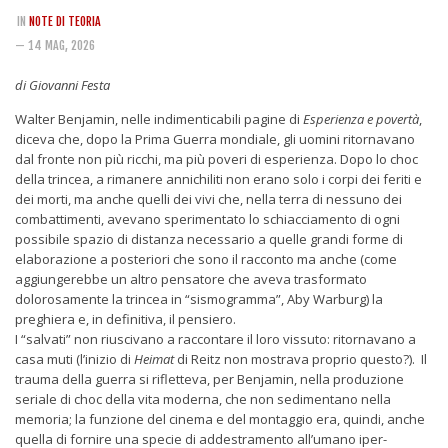
Rivista
IN
NOTE DI TEORIA
Copertine
— 14 MAG, 2026
Come eravamo
di Giovanni Festa
Mnemosyne
Walter Benjamin, nelle indimenticabili pagine di
Esperienza e povertà
,
diceva che, dopo la Prima Guerra mondiale, gli uomini ritornavano
dal fronte non più ricchi, ma più poveri di esperienza. Dopo lo choc
della trincea, a rimanere annichiliti non erano solo i corpi dei feriti e
dei morti, ma anche quelli dei vivi che, nella terra di nessuno dei
combattimenti, avevano sperimentato lo schiacciamento di ogni
possibile spazio di distanza necessario a quelle grandi forme di
elaborazione a posteriori che sono il racconto ma anche (come
aggiungerebbe un altro pensatore che aveva trasformato
dolorosamente la trincea in “sismogramma”, Aby Warburg) la
preghiera e, in definitiva, il pensiero.
I “salvati” non riuscivano a raccontare il loro vissuto: ritornavano a
casa muti (l’inizio di
Heimat
di Reitz non mostrava proprio questo?). Il
trauma della guerra si rifletteva, per Benjamin, nella produzione
seriale di choc della vita moderna, che non sedimentano nella
memoria; la funzione del cinema e del montaggio era, quindi, anche
quella di fornire una specie di addestramento all’umano iper-