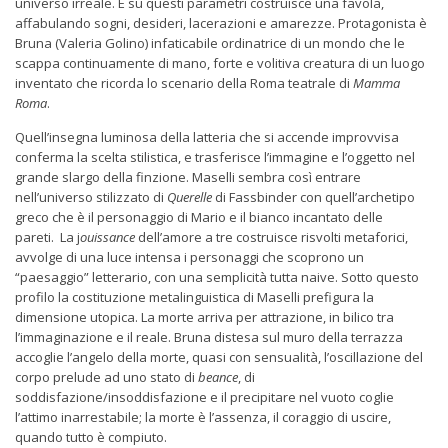
universo irreale. E su questi parametri costruisce una favola,
affabulando sogni, desideri, lacerazioni e amarezze. Protagonista è
Bruna (Valeria Golino) infaticabile ordinatrice di un mondo che le
scappa continuamente di mano, forte e volitiva creatura di un luogo
inventato che ricorda lo scenario della Roma teatrale di
Mamma
Roma
.
Quell’insegna luminosa della latteria che si accende improvvisa
conferma la scelta stilistica, e trasferisce l’immagine e l’oggetto nel
grande slargo della finzione. Maselli sembra così entrare
nell’universo stilizzato di
Querelle
di Fassbinder con quell’archetipo
greco che è il personaggio di Mario e il bianco incantato delle
pareti. La j
ouissance
dell’amore a tre costruisce risvolti metaforici,
avvolge di una luce intensa i personaggi che scoprono un
“paesaggio” letterario, con una semplicità tutta naive. Sotto questo
profilo la costituzione metalinguistica di Maselli prefigura la
dimensione utopica. La morte arriva per attrazione, in bilico tra
l’immaginazione e il reale. Bruna distesa sul muro della terrazza
accoglie l’angelo della morte, quasi con sensualità, l’oscillazione del
corpo prelude ad uno stato di
beance
, di
soddisfazione/insoddisfazione e il precipitare nel vuoto coglie
l’attimo inarrestabile; la morte è l’assenza, il coraggio di uscire,
quando tutto è compiuto.