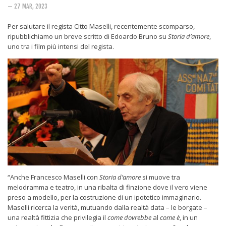
Rivista
— 27 MAR, 2023
Copertine
Per salutare il regista Citto Maselli, recentemente scomparso,
Come eravamo
ripubblichiamo un breve scritto di Edoardo Bruno su
Storia d’amore
,
uno tra i film più intensi del regista.
Mnemosyne
“Anche Francesco Maselli con
Storia d’amore
si muove tra
melodramma e teatro, in una ribalta di finzione dove il vero viene
preso a modello, per la costruzione di un ipotetico immaginario.
Maselli ricerca la verità, mutuando dalla realtà data – le borgate –
una realtà fittizia che privilegia il
come dovrebbe
al
come è
, in un