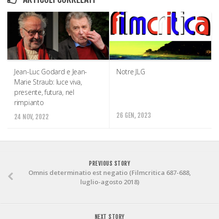
Jean-Luc Godard e Jean-
Notre JLG
Marie Straub: luce viva,
presente, futura, nel
rimpianto
26 GEN, 2023
24 NOV, 2022
PREVIOUS STORY
Omnis determinatio est negatio (Filmcritica 687-688,
luglio-agosto 2018)
NEXT STORY