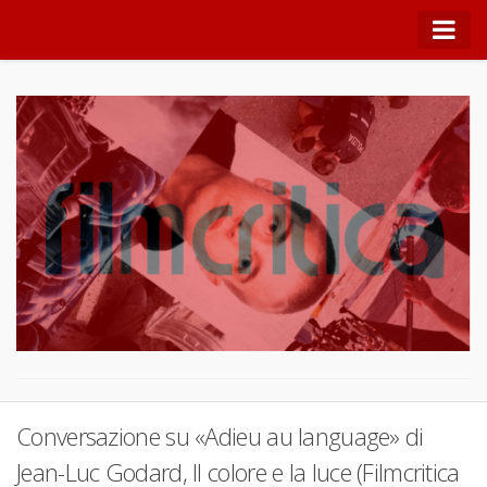
NOTRE JLG
Quei Nostri Incontri
Lo spazio cinematografico di Alessandro Cappabianca
Note di teoria
Film di tendenza
Festival
Filmologia
Conversazioni
Lo spettatore critico
Conversazione su «Adieu au language» di
Panfocus
Jean-Luc Godard, Il colore e la luce (Filmcritica