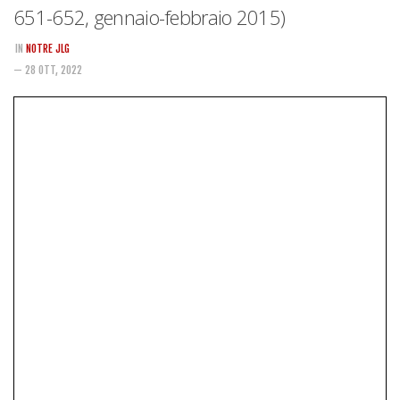
Rivista
651-652, gennaio-febbraio 2015)
Copertine
IN
NOTRE JLG
Come eravamo
— 28 OTT, 2022
Mnemosyne