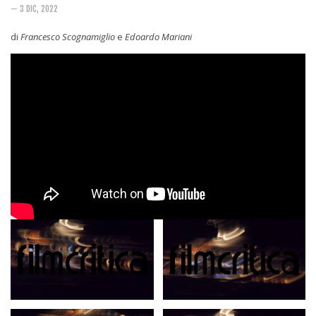
Rivista
— 3 DIC, 2022
Copertine
di
Francesco Scognamiglio
e
Edoardo Mariani
Come eravamo
Mnemosyne