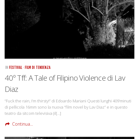
Rivista
Copertine
Come eravamo
Mnemosyne
IN
FESTIVAL
·
FILM DI TENDENZA
40º Tff: A Tale of Filipino Violence di Lav
Diaz
“Fuck the rain, I’m thirsty!” di Edoardo Mariani Questi lunghi 409’minuti
di pellicola 16mm sono la nuova “film novel by Lav Diaz” e in questo
teatro da sitcom televisiva (il[…]
Continua...