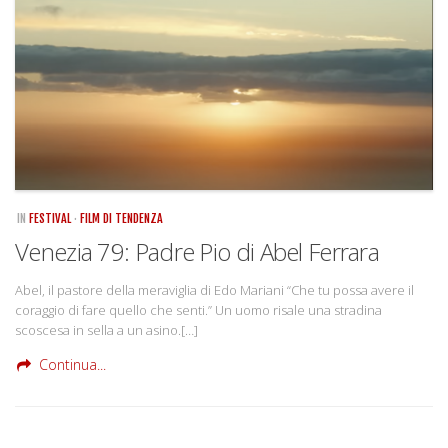
IN
FESTIVAL
·
FILM DI TENDENZA
Venezia 79: Padre Pio di Abel Ferrara
Abel, il pastore della meraviglia di Edo Mariani “Che tu possa avere il
coraggio di fare quello che senti.” Un uomo risale una stradina
scoscesa in sella a un asino.[…]
Continua...