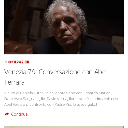
Rivista
Copertine
Come eravamo
Mnemosyne
IN
CONVERSAZIONI
Venezia 79: Conversazione con Abel
Ferrara
A cura di Daniela Turco, in collaborazione con Edoardo Mariani,
Francesco Scognamiglio, David Vernaglione Non è la prima volta che
Abel Ferrara si confronta con Padre Pio; lo aveva già[…]
Continua...