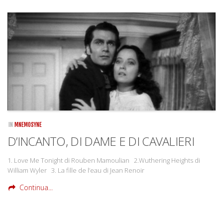
IN
MNEMOSYNE
D’INCANTO, DI DAME E DI CAVALIERI
1. Love Me Tonight di Rouben Mamoulian 2.Wuthering Heights di
William Wyler 3. La fille de l’eau di Jean Renoir
Continua...