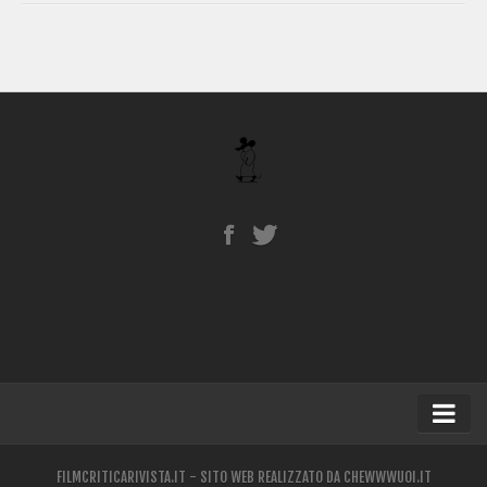
Home
FILMCRITICARIVISTA.IT - SITO WEB REALIZZATO DA
CHEWWWUOI.IT