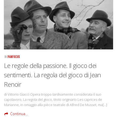
Rivista
Copertine
Come eravamo
Mnemosyne
IN
PANFOCUS
Le regole della passione. Il gioco dei
sentimenti. La regola del gioco di Jean
Renoir
di Vittorio Giacci Opera troppo tardivamente considerata il suo
capolavoro, La regola del gioco, titolo originario Les caprices de
Marianne, in omaggio alla pièce teatrale di Alfred De Musset, ma[…]
Continua...