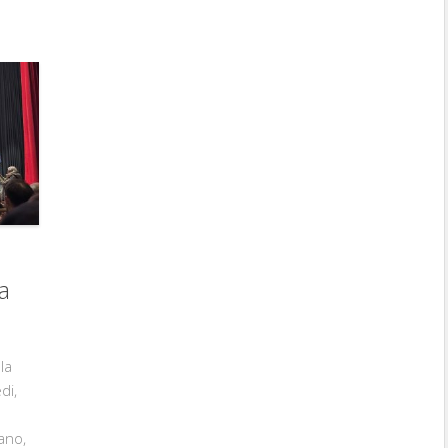
a
la
di,
ano,