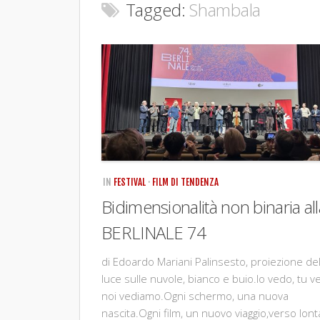
Tagged:
Shambala
IN
FESTIVAL
·
FILM DI TENDENZA
Bidimensionalità non binaria all
BERLINALE 74
di Edoardo Mariani Palinsesto, proiezione del
luce sulle nuvole, bianco e buio.Io vedo, tu ve
noi vediamo.Ogni schermo, una nuova
nascita.Ogni film, un nuovo viaggio,verso lont