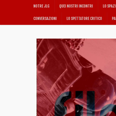
NOTRE JLG
QUEI NOSTRI INCONTRI
LO SPAZ
CONVERSAZIONI
LO SPETTATORE CRITICO
PA