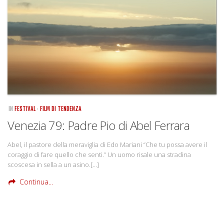
Rivista
Copertine
Come eravamo
Mnemosyne
IN
FESTIVAL
·
FILM DI TENDENZA
Venezia 79: Padre Pio di Abel Ferrara
Abel, il pastore della meraviglia di Edo Mariani “Che tu possa avere il
coraggio di fare quello che senti.” Un uomo risale una stradina
scoscesa in sella a un asino.[…]
Continua...