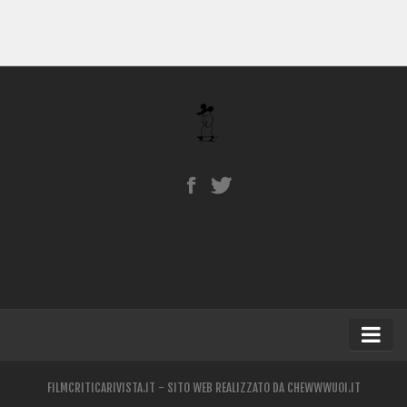
Home
FILMCRITICARIVISTA.IT - SITO WEB REALIZZATO DA
CHEWWWUOI.IT