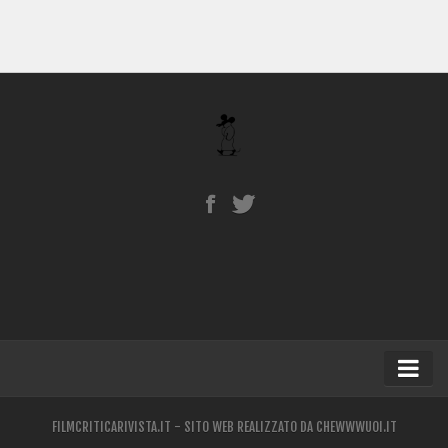
Home
FILMCRITICARIVISTA.IT - SITO WEB REALIZZATO DA
CHEWWWUOI.IT