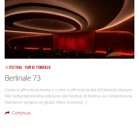
Rivista
Copertine
Come eravamo
Mnemosyne
IN
FESTIVAL
·
FILM DI TENDENZA
Berlinale 73
Come si affronta la morte e come si affronta la vita di Edoardo Mariani
Alla Settantatreesima edizione del Festival di Berlino, la competizione
mantiene sempre un giusto ritmo al passo[…]
Continua...