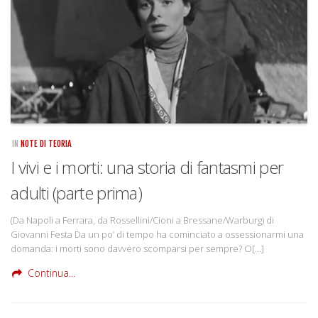
IN
NOTE DI TEORIA
I vivi e i morti: una storia di fantasmi per
adulti (parte prima)
(Da Napoli a Ferrara, da Rossellini/Cioni a Bressane/Warburg) di
Giovanni Festa Da un po’ di tempo ha cominciato a ossessionarmi una
domanda: i morti sono davvero scomparsi per sempre? O[…]
Continua...