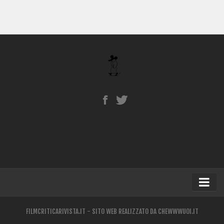
Home
FILMCRITICARIVISTA.IT - SITO WEB REALIZZATO DA
CHEWWWUOI.IT
Blog