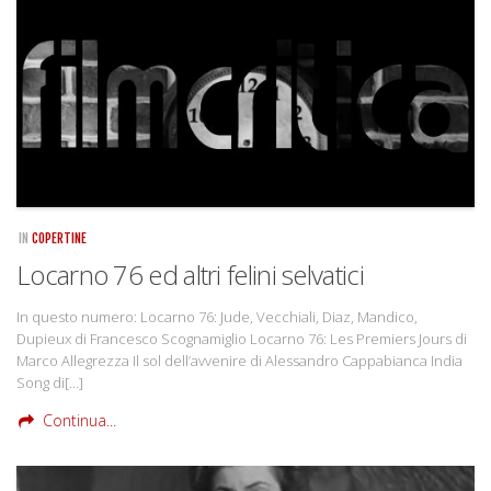
Rivista
Copertine
Come eravamo
Mnemosyne
IN
COPERTINE
Locarno 76 ed altri felini selvatici
In questo numero: Locarno 76: Jude, Vecchiali, Diaz, Mandico,
Dupieux di Francesco Scognamiglio Locarno 76: Les Premiers Jours di
Marco Allegrezza Il sol dell’avvenire di Alessandro Cappabianca India
Song di[…]
Continua...