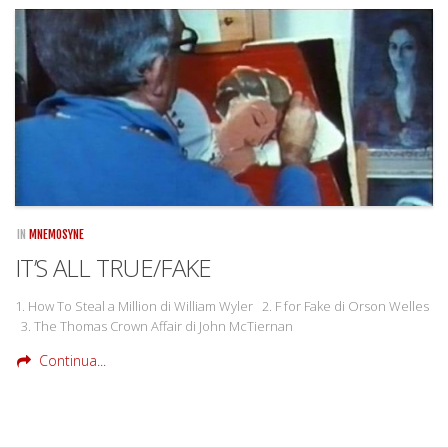
IN
MNEMOSYNE
IT’S ALL TRUE/FAKE
1. How To Steal a Million di William Wyler 2. F for Fake di Orson Welles
3. The Thomas Crown Affair di John McTiernan
Continua...