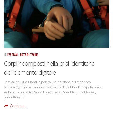
Rivista
Copertine
Come eravamo
Mnemosyne
IN
FESTIVAL
·
NOTE DI TEORIA
Corpi ricomposti nella crisi identitaria
dell’elemento digitale
Festival dei Due Mondi. Spoleto 67° edizione di Francesco
Scognamiglio Quest’anno al Festival dei Due Mondi di Spoleto si è
esibito in concerto Daniel Lopatin Aka Oneohtrix Point Never,
produttore[…]
Continua...