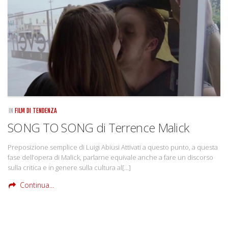
Rivista
Copertine
Come eravamo
Mnemosyne
IN
FILM DI TENDENZA
SONG TO SONG di Terrence Malick
Preposizione semplice di Luigi Abiusi Attivati a questo punto, a questa
fase dell’opera di Malick, parlarne equivale anche a fare un discorso
sulla critica e in genere sulla cultura al[…]
Continua...