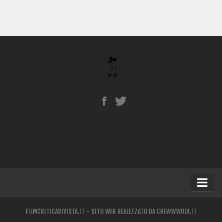
Home
FILMCRITICARIVISTA.IT - SITO WEB REALIZZATO DA
CHEWWWUOI.IT