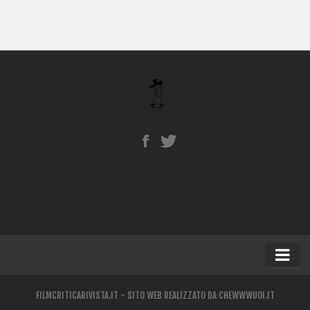
Home
FILMCRITICARIVISTA.IT - SITO WEB REALIZZATO DA
CHEWWWUOI.IT