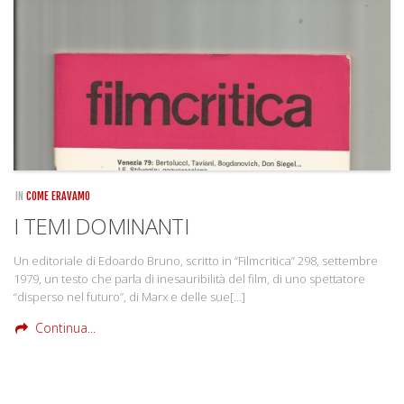
Rivista
Copertine
Come eravamo
Mnemosyne
IN
COME ERAVAMO
I TEMI DOMINANTI
Un editoriale di Edoardo Bruno, scritto in “Filmcritica” 298, settembre
1979, un testo che parla di inesauribilità del film, di uno spettatore
“disperso nel futuro”, di Marx e delle sue[…]
Continua...