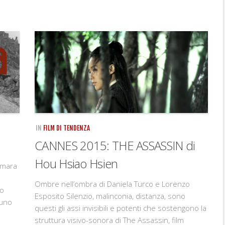
IN
FILM DI TENDENZA
CANNES 2015: THE ASSASSIN di
Hou Hsiao Hsien
amara
Ombre nell’ombra di Daniela Turco e Lorenzo
ro
Esposito Silenzio, malinconia, distanza, sono
runo
questi gli assi invisibili e potenti che sostengono la
struttura visivo-sonora di The Assassin, film