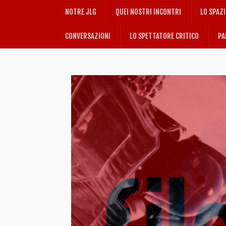
NOTRE JLG
QUEI NOSTRI INCONTRI
LO SPAZ
CONVERSAZIONI
LO SPETTATORE CRITICO
PA