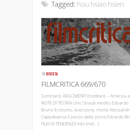
Tagged:
hou hsiao hsien
IN
RIVISTA
FILMCRITICA 669/670
Sommario ARGOMENTI Ereditare – America 
NOTE DI TEORIA Uno Straub inedito Edoardo
Bruno Erotismo, eversione, morte Alessand
Cappabianca Il passo della storia Edoardo B
FILM DI TENDENZA Into the[…]