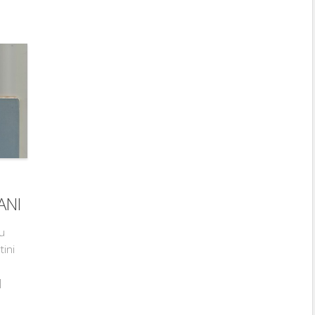
ANI
u
tini
]