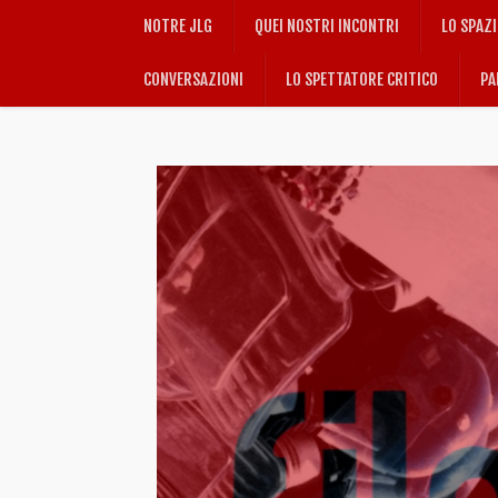
NOTRE JLG
QUEI NOSTRI INCONTRI
LO SPAZ
CONVERSAZIONI
LO SPETTATORE CRITICO
PA