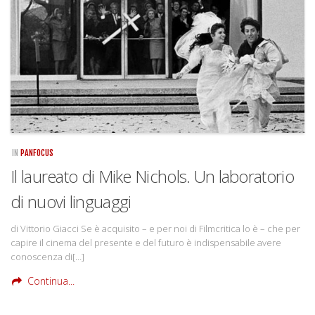
Rivista
Copertine
Come eravamo
Mnemosyne
IN
PANFOCUS
Il laureato di Mike Nichols. Un laboratorio
di nuovi linguaggi
di Vittorio Giacci Se è acquisito – e per noi di Filmcritica lo è – che per
capire il cinema del presente e del futuro è indispensabile avere
conoscenza di[…]
Continua...