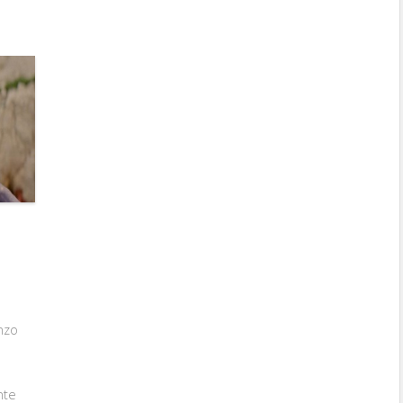
enzo
nte