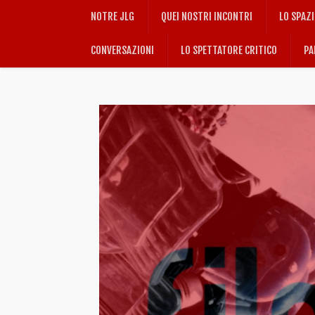
NOTRE JLG
QUEI NOSTRI INCONTRI
LO SPAZ
CONVERSAZIONI
LO SPETTATORE CRITICO
PA