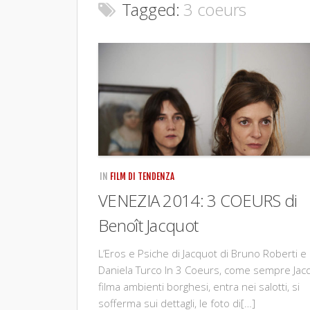
Tagged:
3 coeurs
IN
FILM DI TENDENZA
VENEZIA 2014: 3 COEURS di
Benoît Jacquot
L’Eros e Psiche di Jacquot di Bruno Roberti e
Daniela Turco In 3 Coeurs, come sempre Jac
filma ambienti borghesi, entra nei salotti, si
sofferma sui dettagli, le foto di[…]