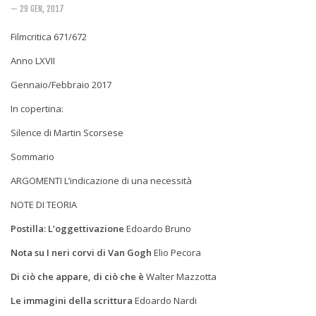
Rivista
— 29 GEN, 2017
Copertine
Filmcritica 671/672
Come eravamo
Anno LXVII
Mnemosyne
Gennaio/Febbraio 2017
In copertina:
Silence
di Martin Scorsese
Sommario
ARGOMENTI L’indicazione di una
necessità
NOTE DI TEORIA
Postilla: L’oggettivazione
Edoardo Bruno
Nota su
I neri corvi di Van Gogh
Elio Pecora
Di ciò che
appare
, di ciò che
è
Walter Mazzotta
Le immagini della scrittura
Edoardo Nardi