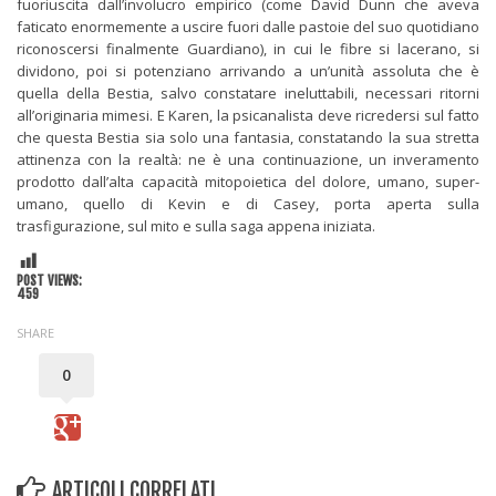
fuoriuscita dall’involucro empirico (come David Dunn che aveva
faticato enormemente a uscire fuori dalle pastoie del suo quotidiano
riconoscersi finalmente Guardiano), in cui le fibre si lacerano, si
dividono, poi si potenziano arrivando a un’unità assoluta che è
quella della Bestia, salvo constatare ineluttabili, necessari ritorni
all’originaria mimesi. E Karen, la psicanalista deve ricredersi sul fatto
che questa Bestia sia solo una fantasia, constatando la sua stretta
attinenza con la realtà: ne è una continuazione, un inveramento
prodotto dall’alta capacità mitopoietica del dolore, umano, super-
umano, quello di Kevin e di Casey, porta aperta sulla
trasfigurazione, sul mito e sulla saga appena iniziata.
POST VIEWS:
459
SHARE
0
ARTICOLI CORRELATI