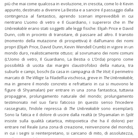
più che mai come qualcosa in evoluzione, in crescita, come lo è Kevin
appunto, destinato a divenire La Bestia e a sancire il passaggio dalla
contingenza al fantastico, aprendo scenari imprevedibili in cui
rientrano L’uomo di vetro e Il Guardiano, i supereroi che in
The
Unbreakable
erano stati soggetti alle leggi fisiche: Elijah Price e David
Dunn, colti in procinto di transitare, di passare ad altro. Il transito
(momento della mutazione di prospettiva) è dall’umano dei nomi
propri (Elijah Price, David Dunn, Kevin Wendell Crumb) in vigore in un
mondo duro, realisticamente ottuso; al sovrumano dei nomi comuni
(L’Uomo di vetro, Il Guardiano, La Bestia o L’Orda) proprio come
possibilità di uscita dai margini claustrofobici della natura, tra
suburbi e campi, boschi (la casa in campagna di
The Visit
; il perimetro
marcato di
The Village
: la Filadelfia vischiosa, greve in
The Unbreakable
,
ma in genere il mondo concreto e refrattario in cui si muovono le
figure di Shyamalan) per entrare in una zona fantastica, tuttavia
propaggine, prolungamento naturale del mondo; prolungamento
testimoniato nel suo farsi faticoso (in questo senso l’incedere
rassegnato, l’indole repressa di
The Unbreakable
sono esemplari).
Sono la fatica e il dolore di uscire dalla realtà (e Shyamalan in
Split
insiste sulla qualità catartica, mitopoietica che ha il dolore) per
entrare nel Reale (una zona di creazione, reinvenzione del mondo),
in cui i segni si reinterpretano, si caricano di mito, di assolutezza,