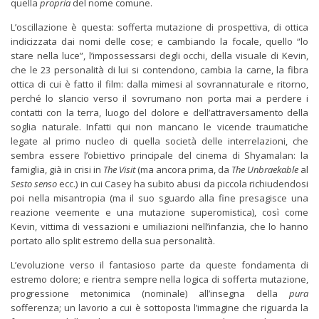
quella
propria
del nome comune.
L’oscillazione è questa: sofferta mutazione di prospettiva, di ottica
indicizzata dai nomi delle cose; e cambiando la focale, quello “lo
stare nella luce”, l’impossessarsi degli occhi, della visuale di Kevin,
che le 23 personalità di lui si contendono, cambia la carne, la fibra
ottica di cui è fatto il film: dalla mimesi al sovrannaturale e ritorno,
perché lo slancio verso il sovrumano non porta mai a perdere i
contatti con la terra, luogo del dolore e dell’attraversamento della
soglia naturale. Infatti qui non mancano le vicende traumatiche
legate al primo nucleo di quella società delle interrelazioni, che
sembra essere l’obiettivo principale del cinema di Shyamalan: la
famiglia, già in crisi in
The Visit
(ma ancora prima, da
The Unbraekable
al
Sesto senso
ecc.) in cui Casey ha subito abusi da piccola richiudendosi
poi nella misantropia (ma il suo sguardo alla fine presagisce una
reazione veemente e una mutazione superomistica), così come
Kevin, vittima di vessazioni e umiliazioni nell’infanzia, che lo hanno
portato allo split estremo della sua personalità.
L’evoluzione verso il fantasioso parte da queste fondamenta di
estremo dolore; e rientra sempre nella logica di sofferta mutazione,
progressione metonimica (nominale) all’insegna della
pura
sofferenza; un lavorio a cui è sottoposta l’immagine che riguarda la