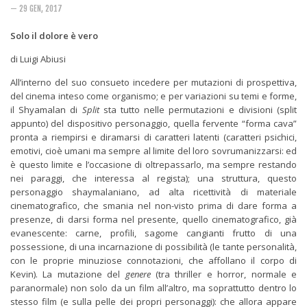
Rivista
— 29 GEN, 2017
Copertine
Solo il dolore è vero
Come eravamo
di Luigi Abiusi
Mnemosyne
All’interno del suo consueto incedere per mutazioni di prospettiva,
del cinema inteso come organismo; e per variazioni su temi e forme,
il Shyamalan di
Split
sta tutto nelle permutazioni e divisioni (split
appunto) del dispositivo personaggio, quella fervente “forma cava”
pronta a riempirsi e diramarsi di caratteri latenti (caratteri psichici,
emotivi, cioè umani ma sempre al limite del loro sovrumanizzarsi: ed
è questo limite e l’occasione di oltrepassarlo, ma sempre restando
nei paraggi, che interessa al regista); una struttura, questo
personaggio shaymalaniano, ad alta ricettività di materiale
cinematografico, che smania nel non-visto prima di dare forma a
presenze, di darsi forma nel presente, quello cinematografico, già
evanescente: carne, profili, sagome cangianti frutto di una
possessione, di una incarnazione di possibilità (le tante personalità,
con le proprie minuziose connotazioni, che affollano il corpo di
Kevin). La mutazione del
genere
(tra thriller e horror, normale e
paranormale) non solo da un film all’altro, ma soprattutto dentro lo
stesso film (e sulla pelle dei propri personaggi): che allora appare