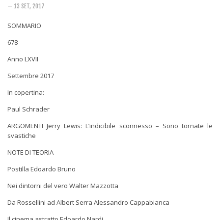
Rivista
— 13 SET, 2017
Copertine
SOMMARIO
Come eravamo
678
Mnemosyne
Anno LXVII
Settembre 2017
In copertina:
Paul Schrader
ARGOMENTI
Jerry Lewis: L’indicibile sconnesso – Sono tornate le
svastiche
NOTE DI TEORIA
Postilla
Edoardo Bruno
Nei dintorni del vero
Walter Mazzotta
Da Rossellini ad Albert Serra
Alessandro Cappabianca
Il cinema astratto
Edoardo Nardi