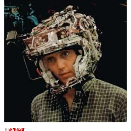
Rivista
Copertine
Come eravamo
Mnemosyne
IN
MNEMOSYNE