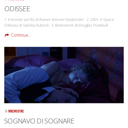
ODISSEE
1. Il mondo sul filo di Rainer Werner Fassbinder 2. 2001: A Space
Odissey di Stanley Kubrick 3. Brainstorm di Douglas Trumbull
Continua...
IN
MNEMOSYNE
SOGNAVO DI SOGNARE