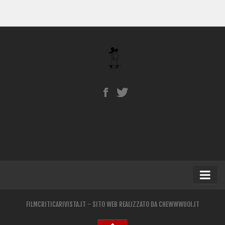
Home
FILMCRITICARIVISTA.IT - SITO WEB REALIZZATO DA
CHEWWWUOI.IT
Blog