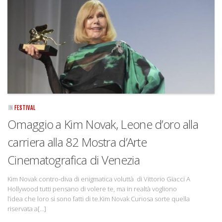
Rivista
Copertine
Come eravamo
Mnemosyne
IN
FESTIVAL
Omaggio a Kim Novak, Leone d’oro alla
carriera alla 82 Mostra d’Arte
Cinematografica di Venezia
Kim Novak contro-diva di enigmatica voluttà di Vittorio Giacci A
Hollywood tutti pensano di volere te, ma in realtà vogliono
l’idea che loro si sono fatti di te.Kim Novak Curiosa sorte quella
riservata a[…]