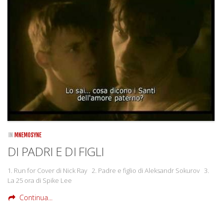
Rivista
Copertine
Come eravamo
Mnemosyne
IN
MNEMOSYNE
DI PADRI E DI FIGLI
1. Run for Cover di Nick Ray 2. Padre e figlio di Aleksandr Sokurov 3.
La 25 ora di Spike Lee
Continua...