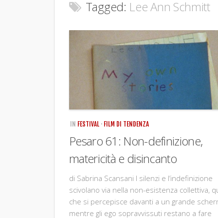
Tagged:
Lee Ann Schmitt
IN
FESTIVAL
·
FILM DI TENDENZA
Pesaro 61: Non-definizione,
matericità e disincanto
di Sabrina Scansani I silenzi e l’indefinizione
scivolano via nella non-esistenza collettiva, q
che si percepisce davanti a un grande scher
mentre gli ego sopravvissuti restano a fare