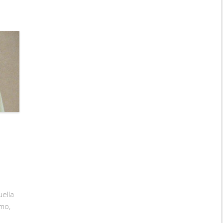
uella
mo,