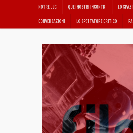
NOTRE JLG
QUEI NOSTRI INCONTRI
LO SPAZ
CONVERSAZIONI
LO SPETTATORE CRITICO
PA