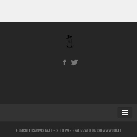
Home
FILMCRITICARIVISTA.IT - SITO WEB REALIZZATO DA
CHEWWWUOI.IT