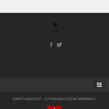
Home
FILMCRITICARIVISTA.IT - SITO WEB REALIZZATO DA
CHEWWWUOI.IT
Blog