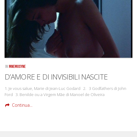
Rivista
Copertine
Come eravamo
Mnemosyne
IN
MNEMOSYNE
D’AMORE E DI INVISIBILI NASCITE
1. Je vous salue, Marie di Jean-Luc Godard 2. 3 Godfathers di John
Ford 3. Benilde ou a Virgem Mãe di Manoel de Oliveira
Continua...