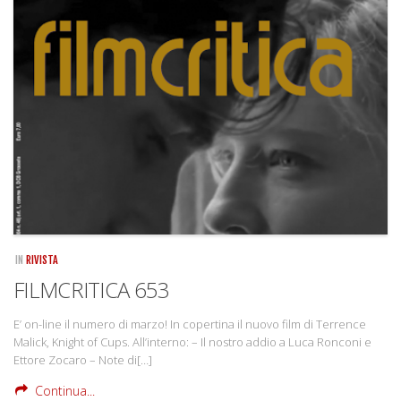
Rivista
Copertine
Come eravamo
Mnemosyne
IN
RIVISTA
FILMCRITICA 653
E’ on-line il numero di marzo! In copertina il nuovo film di Terrence
Malick, Knight of Cups. All’interno: – Il nostro addio a Luca Ronconi e
Ettore Zocaro – Note di[…]
Continua...