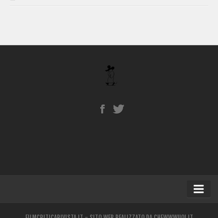
Home
FILMCRITICARIVISTA.IT - SITO WEB REALIZZATO DA
CHEWWWUOI.IT