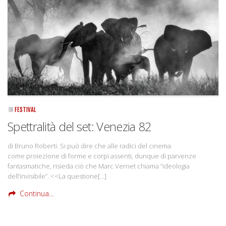
Rivista
Copertine
Come eravamo
Mnemosyne
IN
FESTIVAL
Spettralità del set: Venezia 82
di Bruno Roberti. Si può dire che alle radici del cinema
come proiezione di forme e corpi assenti, dunque di parvenze
fantasmatiche, risieda ciò che Marc Vernet chiama “ideologia
dell’invisibile”. <<La questione[…]
Continua...