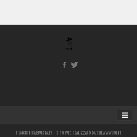
Home
FILMCRITICARIVISTA.IT - SITO WEB REALIZZATO DA
CHEWWWUOI.IT