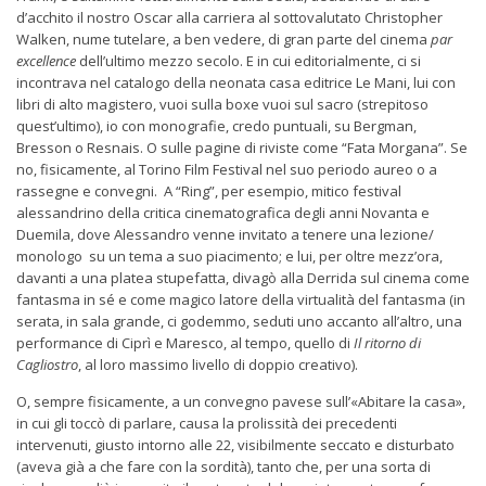
d’acchito il nostro Oscar alla carriera al sottovalutato Christopher
Walken, nume tutelare, a ben vedere, di gran parte del cinema
par
excellence
dell’ultimo mezzo secolo. E in cui editorialmente, ci si
incontrava nel catalogo della neonata casa editrice Le Mani, lui con
libri di alto magistero, vuoi sulla boxe vuoi sul sacro (strepitoso
quest’ultimo), io con monografie, credo puntuali, su Bergman,
Bresson o Resnais. O sulle pagine di riviste come “Fata Morgana”. Se
no, fisicamente, al Torino Film Festival nel suo periodo aureo o a
rassegne e convegni. A “Ring”, per esempio, mitico festival
alessandrino della critica cinematografica degli anni Novanta e
Duemila, dove Alessandro venne invitato a tenere una lezione/
monologo su un tema a suo piacimento; e lui, per oltre mezz’ora,
davanti a una platea stupefatta, divagò alla Derrida sul cinema come
fantasma in sé e come magico latore della virtualità del fantasma (in
serata, in sala grande, ci godemmo, seduti uno accanto all’altro, una
performance di Ciprì e Maresco, al tempo, quello di
Il ritorno di
Cagliostro
, al loro massimo livello di doppio creativo).
O, sempre fisicamente, a un convegno pavese sull’«Abitare la casa»,
in cui gli toccò di parlare, causa la prolissità dei precedenti
intervenuti, giusto intorno alle 22, visibilmente seccato e disturbato
(aveva già a che fare con la sordità), tanto che, per una sorta di