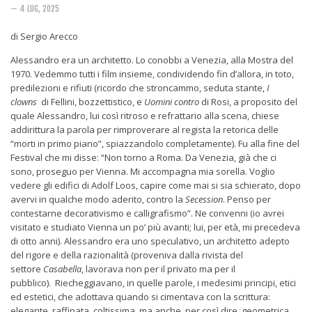
Rivista
— 4 LUG, 2025
Copertine
di Sergio Arecco
Come eravamo
Alessandro era un architetto. Lo conobbi a Venezia, alla Mostra del
Mnemosyne
1970. Vedemmo tutti i film insieme, condividendo fin d’allora, in toto,
predilezioni e rifiuti (ricordo che stroncammo, seduta stante,
I
clowns
di Fellini, bozzettistico, e
Uomini contro
di Rosi, a proposito del
quale Alessandro, lui così ritroso e refrattario alla scena, chiese
addirittura la parola per rimproverare al regista la retorica delle
“morti in primo piano”, spiazzandolo completamente). Fu alla fine del
Festival che mi disse: “Non torno a Roma. Da Venezia, già che ci
sono, proseguo per Vienna. Mi accompagna mia sorella. Voglio
vedere gli edifici di Adolf Loos, capire come mai si sia schierato, dopo
avervi in qualche modo aderito, contro la
Secession
. Penso per
contestarne decorativismo e calligrafismo”. Ne convenni (io avrei
visitato e studiato Vienna un po’ più avanti; lui, per età, mi precedeva
di otto anni). Alessandro era uno speculativo, un architetto adepto
del rigore e della razionalità (proveniva dalla rivista del
settore
Casabella
, lavorava non per il privato ma per il
pubblico). Riecheggiavano, in quelle parole, i medesimi principi, etici
ed estetici, che adottava quando si cimentava con la scrittura:
elegante, raffinata, coltissima, ma anche, per così dire, geometrica,