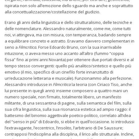
ispirata non solo all’emozione dello sguardo ma anche e soprattutto
alla concettualizzazione/costellazione del giudizio.
Erano gli anni della linguistica e dello strutturalismo, delle tecniche e
delle nomenclature. Alessandro naturalmente, come me, come tutti
noi, vi attingeva, ma con misura, con temperanza, badando sempre
a equilibrare concreto e astratto. Eravamo davvero complementari in
seno a
Filmcritica.
Forse Edoardo Bruno, con la sua inarrivabile
intuizione, ci aveva messo uno accanto all’altro (fummo “coppia
fissa” fino ai primi anni Novanta) per ottenere due portati diversi e al
tempo stesso convergenti: quello più analitico/sintetico e quello più
emotivo (il mio, specifico di un cinefilo forte innanzitutto di
un’educazione letteraria e musicale). Funzionammo alla perfezione.
Alessandro introdusse in
Filmcritica
la teoria (con Ciriaco Tiso, anche
lui presente in quegli anni): insieme composero a quattro mani un
numero speciale, non firmato, totalmente libero, un manifesto
militante, di una sessantina di pagine, sulla semantica del film, sulla
sua cifra linguistica, sulla sua risonanza estetica ad ampio raggio: il
battesimo del binomio aggettivale poetico-politico, correlato all’idea
del “senso in più” di Edoardo, si ebbe in quell’occasione. Io introdussi
l’extravagante, l’eccentrico, l’insolito, l’arbitrario di De Saussure;
contrapposi l’indisciplina alla disciplina, il lirico allo strutturale. Incline,