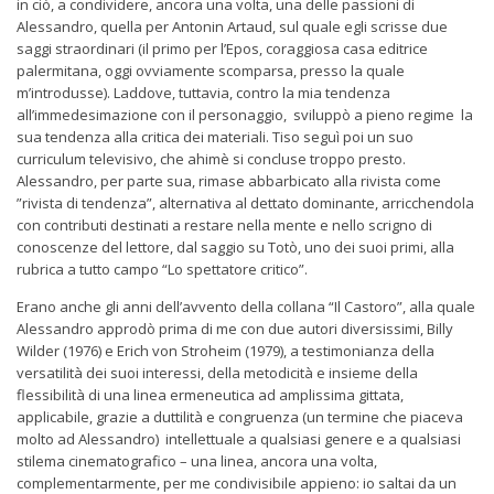
in ciò, a condividere, ancora una volta, una delle passioni di
Alessandro, quella per Antonin Artaud, sul quale egli scrisse due
saggi straordinari (il primo per l’Epos, coraggiosa casa editrice
palermitana, oggi ovviamente scomparsa, presso la quale
m’introdusse). Laddove, tuttavia, contro la mia tendenza
all’immedesimazione con il personaggio, sviluppò a pieno regime la
sua tendenza alla critica dei materiali. Tiso seguì poi un suo
curriculum televisivo, che ahimè si concluse troppo presto.
Alessandro, per parte sua, rimase abbarbicato alla rivista come
”rivista di tendenza”, alternativa al dettato dominante, arricchendola
con contributi destinati a restare nella mente e nello scrigno di
conoscenze del lettore, dal saggio su Totò, uno dei suoi primi, alla
rubrica a tutto campo “Lo spettatore critico”.
Erano anche gli anni dell’avvento della collana “Il Castoro”, alla quale
Alessandro approdò prima di me con due autori diversissimi, Billy
Wilder (1976) e Erich von Stroheim (1979), a testimonianza della
versatilità dei suoi interessi, della metodicità e insieme della
flessibilità di una linea ermeneutica ad amplissima gittata,
applicabile, grazie a duttilità e congruenza (un termine che piaceva
molto ad Alessandro) intellettuale a qualsiasi genere e a qualsiasi
stilema cinematografico – una linea, ancora una volta,
complementarmente, per me condivisibile appieno: io saltai da un