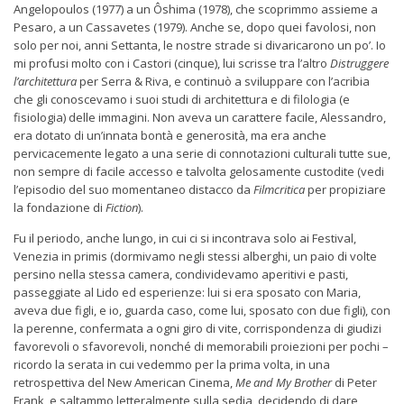
Angelopoulos (1977) a un Ôshima (1978), che scoprimmo assieme a
Pesaro, a un Cassavetes (1979). Anche se, dopo quei favolosi, non
solo per noi, anni Settanta, le nostre strade si divaricarono un po’. Io
mi profusi molto con i Castori (cinque), lui scrisse tra l’altro
Distruggere
l’architettura
per Serra & Riva, e continuò a sviluppare con l’acribia
che gli conoscevamo i suoi studi di architettura e di filologia (e
fisiologia) delle immagini. Non aveva un carattere facile, Alessandro,
era dotato di un’innata bontà e generosità, ma era anche
pervicacemente legato a una serie di connotazioni culturali tutte sue,
non sempre di facile accesso e talvolta gelosamente custodite (vedi
l’episodio del suo momentaneo distacco da
Filmcritica
per propiziare
la fondazione di
Fiction
).
Fu il periodo, anche lungo, in cui ci si incontrava solo ai Festival,
Venezia in primis (dormivamo negli stessi alberghi, un paio di volte
persino nella stessa camera, condividevamo aperitivi e pasti,
passeggiate al Lido ed esperienze: lui si era sposato con Maria,
aveva due figli, e io, guarda caso, come lui, sposato con due figli), con
la perenne, confermata a ogni giro di vite, corrispondenza di giudizi
favorevoli o sfavorevoli, nonché di memorabili proiezioni per pochi –
ricordo la serata in cui vedemmo per la prima volta, in una
retrospettiva del New American Cinema,
Me and My Brother
di Peter
Frank, e saltammo letteralmente sulla sedia, decidendo di dare