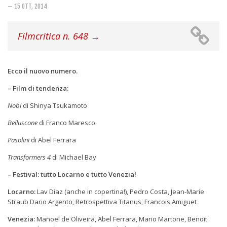
Rivista
— 15 OTT, 2014
Copertine
Filmcritica n. 648 →
Come eravamo
Mnemosyne
Ecco il nuovo numero.
– Film di tendenza:
Nobi
di Shinya Tsukamoto
Belluscone
di Franco Maresco
Pasolini
di Abel Ferrara
Transformers 4
di Michael Bay
– Festival: tutto Locarno e tutto Venezia!
Locarno:
Lav Diaz (anche in copertina!), Pedro Costa, Jean-Marie
Straub Dario Argento, Retrospettiva Titanus, Francois Amiguet
Venezia:
Manoel de Oliveira, Abel Ferrara, Mario Martone, Benoit