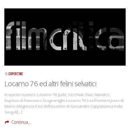
IN
COPERTINE
Locarno 76 ed altri felini selvatici
In questo numero: Locarno 76: Jude, Vecchiali, Diaz, Mandico,
Dupieux di Francesco Scognamiglio Locarno 76: Les Premiers Jours di
Marco Allegrezza Il sol dell’avvenire di Alessandro Cappabianca India
Song di[…]
Continua...