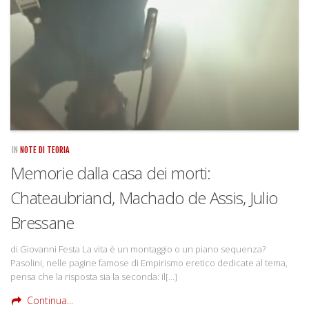
Rivista
Copertine
Come eravamo
Mnemosyne
IN
NOTE DI TEORIA
Memorie dalla casa dei morti:
Chateaubriand, Machado de Assis, Julio
Bressane
di Giovanni Festa La vita è un montaggio o un piano sequenza?
Pasolini, nelle pagine famose di Empirismo eretico dedicate al tema,
pensa che la risposta sia la seconda: il[…]
Continua...