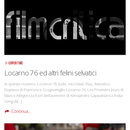
Rivista
Copertine
Come eravamo
Mnemosyne
IN
COPERTINE
Locarno 76 ed altri felini selvatici
In questo numero: Locarno 76: Jude, Vecchiali, Diaz, Mandico,
Dupieux di Francesco Scognamiglio Locarno 76: Les Premiers Jours di
Marco Allegrezza Il sol dell’avvenire di Alessandro Cappabianca India
Song di[…]
Continua...