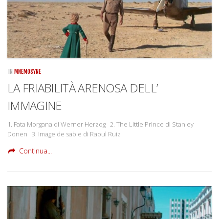
IN
MNEMOSYNE
LA FRIABILITÀ ARENOSA DELL’
IMMAGINE
1. Fata Morgana di Werner Herzog 2. The Little Prince di Stanley
Donen 3. Image de sable di Raoul Ruiz
Continua...