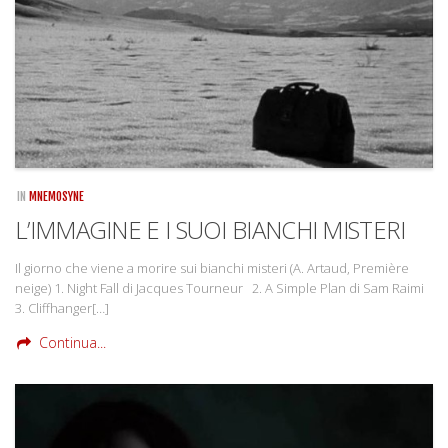
IN
MNEMOSYNE
L’IMMAGINE E I SUOI BIANCHI MISTERI
Il giorno che viene a morire sui bianchi misteri (A. Artaud, Première
neige) 1. Night Fall di Jacques Tourneur 2. A Simple Plan di Sam Raimi
3. Cliffhanger[…]
Continua...