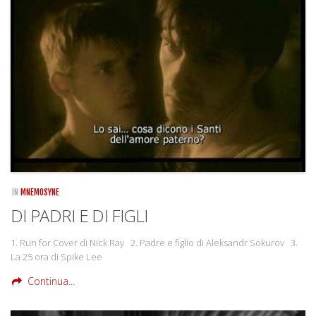
Rivista
Copertine
Come eravamo
Mnemosyne
IN
MNEMOSYNE
DI PADRI E DI FIGLI
1. Run for Cover di Nick Ray 2. Padre e figlio di Aleksandr Sokurov 3.
La 25 ora di Spike Lee
Continua...