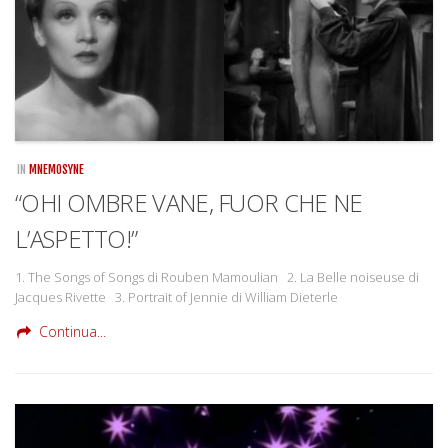
IN
MNEMOSYNE
“OHI OMBRE VANE, FUOR CHE NE
L’ASPETTO!”
1. The Songs of Songs di Rouben Mamoulian 2. La Belle noiseuse di
Jacques Rivette 3. Portrait of Jennie di William Dieterle
Continua...