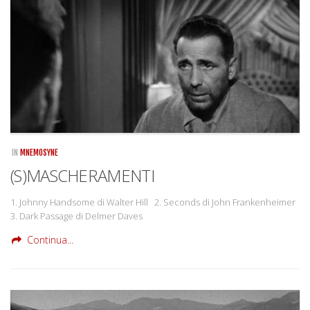
IN
MNEMOSYNE
(S)MASCHERAMENTI
1. Johnny Handsome di Walter Hill 2. Seconds di John Frankenheimer
3. Dark Passage di Delmer Daves
Continua...