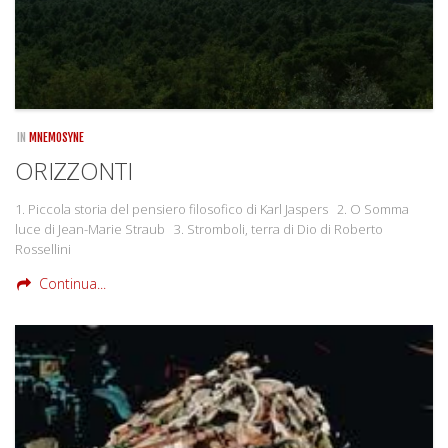
IN
MNEMOSYNE
ORIZZONTI
1. Piccola storia del pensiero filosofico di Karl Jaspers 2. O Somma
luce di Jean-Marie Straub 3. Stromboli, terra di Dio di Roberto
Rossellini
Continua...