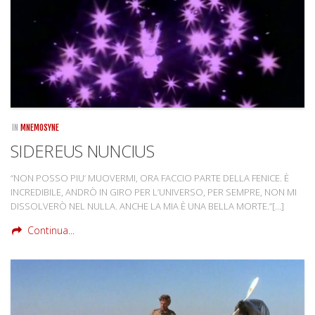
IN
MNEMOSYNE
SIDEREUS NUNCIUS
“NON POSSO PIU’ MUOVERMI, ORA FACCIO PARTE DELLA FENICE. È
INCREDIBILE, ANDRÒ IN GIRO PER L’UNIVERSO, PER SEMPRE, NON MI
DISSOLVERÒ NEL NULLA. ANCHE LA MIA È UNA BELLA MORTE.”[…]
Continua...