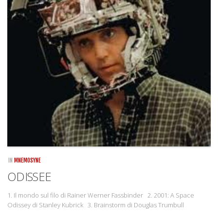
IN
MNEMOSYNE
ODISSEE
1. Il mondo sul filo di Rainer Werner Fassbinder 2. 2001: A Space
Odissey di Stanley Kubrick 3. Brainstorm di Douglas Trumbull