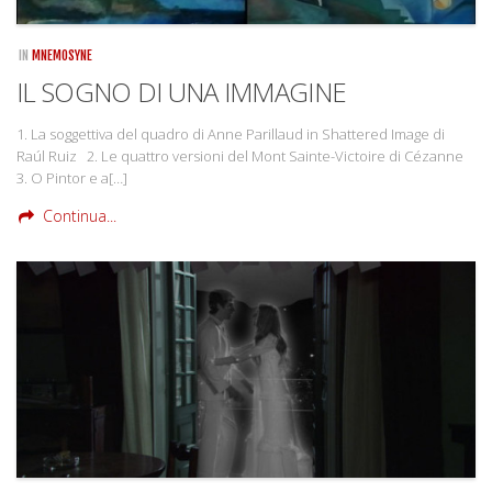
IN
MNEMOSYNE
IL SOGNO DI UNA IMMAGINE
1. La soggettiva del quadro di Anne Parillaud in Shattered Image di
Raúl Ruiz 2. Le quattro versioni del Mont Sainte-Victoire di Cézanne
3. O Pintor e a[…]
Continua...