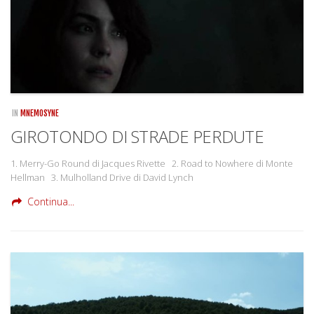
IN
MNEMOSYNE
GIROTONDO DI STRADE PERDUTE
1. Merry-Go Round di Jacques Rivette 2. Road to Nowhere di Monte
Hellman 3. Mulholland Drive di David Lynch
Continua...