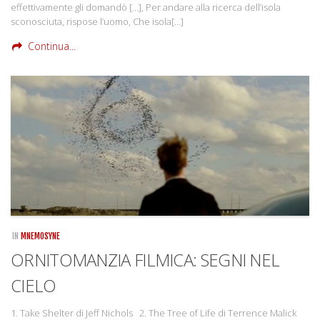
effettivamente gli domandò […], Per andare alla ricerca dell’isola
sconosciuta, rispose l’uomo, Che isola[…]
Continua...
IN
MNEMOSYNE
ORNITOMANZIA FILMICA: SEGNI NEL
CIELO
1. Take Shelter di Jeff Nichols 2. The Tree of Life di Terrence Malick