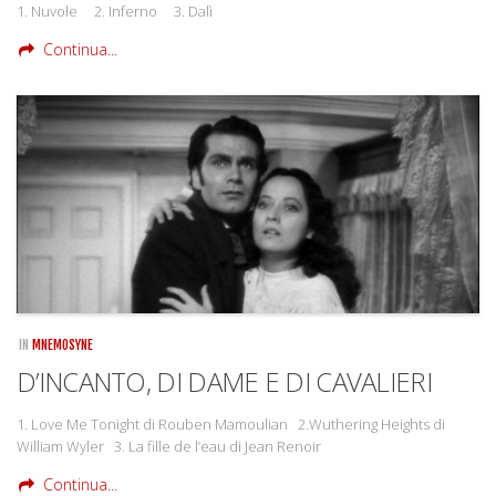
1. Nuvole 2. Inferno 3. Dalì
Continua...
IN
MNEMOSYNE
D’INCANTO, DI DAME E DI CAVALIERI
1. Love Me Tonight di Rouben Mamoulian 2.Wuthering Heights di
William Wyler 3. La fille de l’eau di Jean Renoir
Continua...