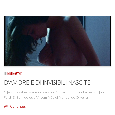
IN
MNEMOSYNE
D’AMORE E DI INVISIBILI NASCITE
1. Je vous salue, Marie di Jean-Luc Godard 2. 3 Godfathers di John
Ford 3. Benilde ou a Virgem Mãe di Manoel de Oliveira
Continua...