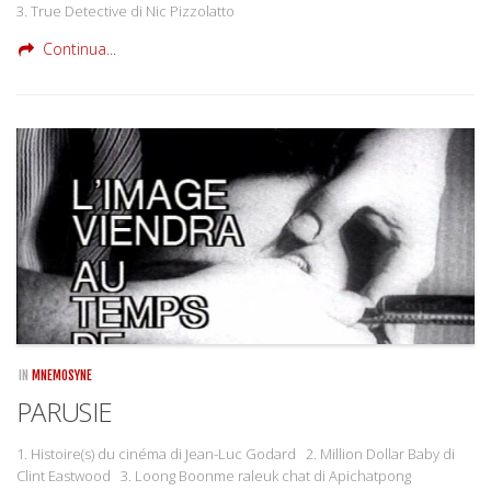
3. True Detective di Nic Pizzolatto
Continua...
IN
MNEMOSYNE
PARUSIE
1. Histoire(s) du cinéma di Jean-Luc Godard 2. Million Dollar Baby di
Clint Eastwood 3. Loong Boonme raleuk chat di Apichatpong