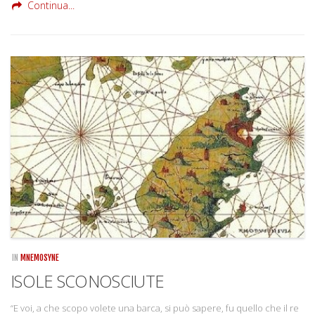
Continua...
IN
MNEMOSYNE
ISOLE SCONOSCIUTE
“E voi, a che scopo volete una barca, si può sapere, fu quello che il re