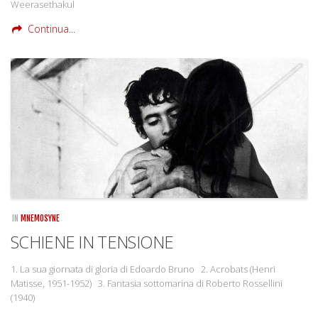
Weerasethakul
Continua...
IN
MNEMOSYNE
SCHIENE IN TENSIONE
1. La sua giornata di gloria di Edoardo Bruno 2. Acrobats (Henri
Matisse, 1951-1952) 3. Fantasia sottomarina di Roberto Rossellini
(1940)