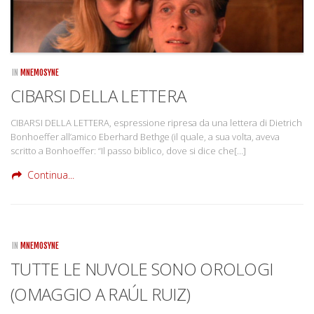
IN
MNEMOSYNE
CIBARSI DELLA LETTERA
CIBARSI DELLA LETTERA, espressione ripresa da una lettera di Dietrich
Bonhoeffer all’amico Eberhard Bethge (il quale, a sua volta, aveva
scritto a Bonhoeffer: “Il passo biblico, dove si dice che[…]
Continua...
IN
MNEMOSYNE
TUTTE LE NUVOLE SONO OROLOGI
(OMAGGIO A RAÚL RUIZ)