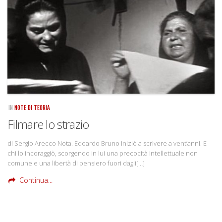
Rivista
Copertine
Come eravamo
Mnemosyne
IN
NOTE DI TEORIA
Filmare lo strazio
di Sergio Arecco Nota. Edoardo Bruno iniziò a scrivere a vent’anni. E
chi lo incoraggiò, scorgendo in lui una precocità intellettuale non
comune e una libertà di pensiero fuori dagli[…]
Continua...