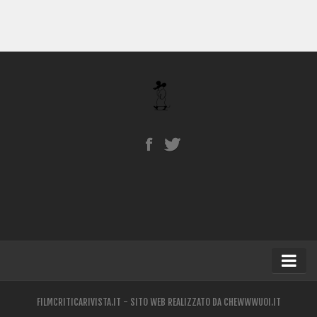
Home
FILMCRITICARIVISTA.IT - SITO WEB REALIZZATO DA
CHEWWWUOI.IT