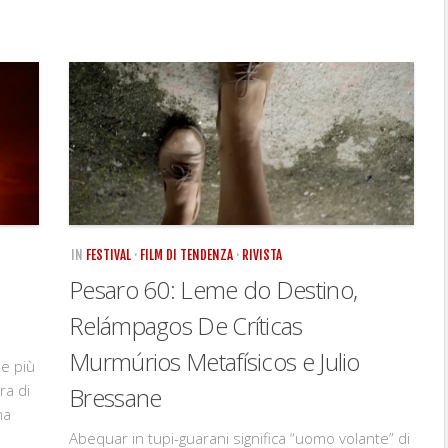
IN
FESTIVAL
·
FILM DI TENDENZA
·
RIVISTA
Pesaro 60: Leme do Destino,
Relámpagos De Críticas
Murmúrios Metafísicos e Julio
ne più
ra di
Bressane
ma
Abequar in tupi-guarani significa “uomo volante” di