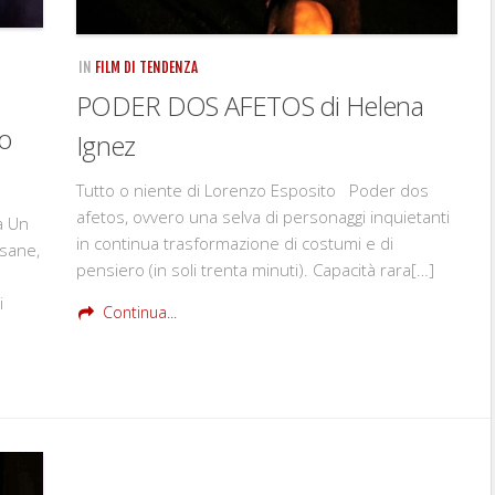
IN
FILM DI TENDENZA
PODER DOS AFETOS di Helena
io
Ignez
Tutto o niente di Lorenzo Esposito Poder dos
afetos, ovvero una selva di personaggi inquietanti
a Un
in continua trasformazione di costumi e di
ssane,
pensiero (in soli trenta minuti). Capacità rara[…]
i
Continua...