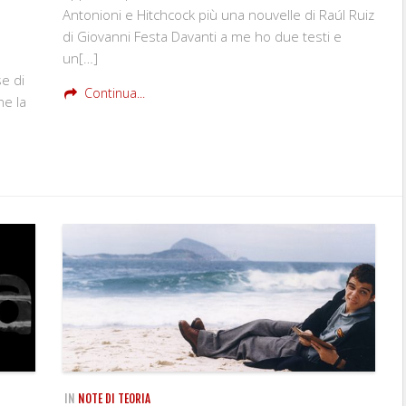
Antonioni e Hitchcock più una nouvelle di Raúl Ruiz
di Giovanni Festa Davanti a me ho due testi e
un[…]
e di
Continua...
he la
IN
NOTE DI TEORIA