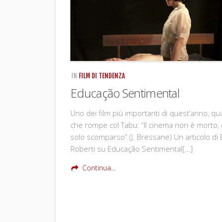
IN
FILM DI TENDENZA
Educação Sentimental
Uno dei film più importanti di quest’anno, qu
che rompe col Tabu: “Il cinema non è morto,
solo scomparso” (J. Bressane) Un articolo di
Roberti su Educação Sentimental[…]
Continua...