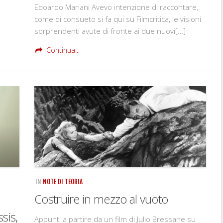
Edoardo Mariani Avevo intenzione di raccontare,
come di consueto si fa qui su Filmcritica, le visioni
sorprendenti avute di fronte ai due nuovi[…]
Continua...
IN
NOTE DI TEORIA
Costruire in mezzo al vuoto
sis,
Appunti a partire da un film di Julio Bressane su