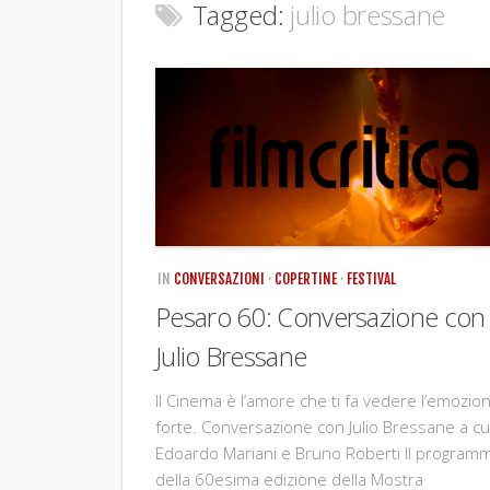
Tagged:
julio bressane
IN
CONVERSAZIONI
·
COPERTINE
·
FESTIVAL
Pesaro 60: Conversazione con
Julio Bressane
Il Cinema è l’amore che ti fa vedere l’emozio
forte. Conversazione con Julio Bressane a cu
Edoardo Mariani e Bruno Roberti Il program
della 60esima edizione della Mostra