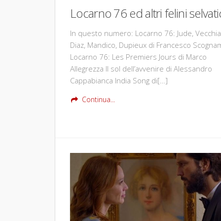
Locarno 76 ed altri felini selvati
In questo numero: Locarno 76: Jude, Vecchial
Diaz, Mandico, Dupieux di Francesco Scognam
Locarno 76: Les Premiers Jours di Marco
Allegrezza Il sol dell’avvenire di Alessandro
Cappabianca India Song di[…]
Continua...