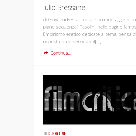
Julio Bressane
di Giovanni Festa La vita è un montaggio o un
piano sequenza? Pasolini, nelle pagine famos
Empirismo eretico dedicate al tema, pensa c
risposta sia la seconda: il[…]
Continua...
IN
COPERTINE