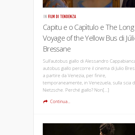
IN
FILM DI TENDENZA
Capitu e o Capìtulo e The Long
Voyage of the Yellow Bus di Júl
Bressane
Sull’autobus giallo di Alessandro Cappabianc
autobus giallo percorre il cinema di Julio Bre
a partire da Venezia, per finire,
temporaneamente, in Venezuela, sulla scia d
Nietzsche. Perché giallo? Non[…]
Continua...