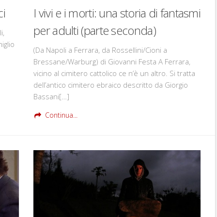
ci
I vivi e i morti: una storia di fantasmi
per adulti (parte seconda)
i,
iglio
(Da Napoli a Ferrara, da Rossellini/Cioni a
Bressane/Warburg) di Giovanni Festa A Ferrara,
vicino al cimitero cattolico ce n’è un altro. Si tratta
dell’antico cimitero ebraico descritto da Giorgio
Bassani[…]
Continua...