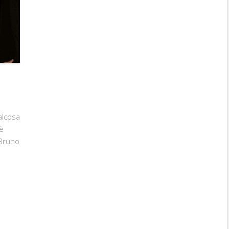
alcosa
 è
 Bruno