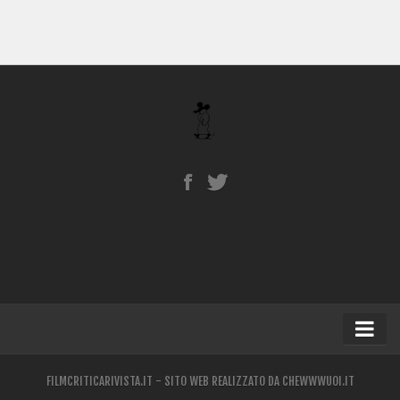
Home
FILMCRITICARIVISTA.IT - SITO WEB REALIZZATO DA
CHEWWWUOI.IT