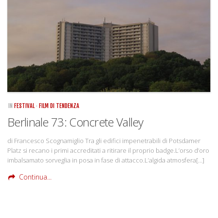
Rivista
Copertine
Come eravamo
Mnemosyne
IN
FESTIVAL
·
FILM DI TENDENZA
Berlinale 73: Concrete Valley
di Francesco Scognamiglio Tra gli edifici impenetrabili di Potsdamer
Platz si recano i primi accreditati a ritirare il proprio badge.L’orso d’oro
imbalsamato sorveglia in posa in fase di attacco.L’algida atmosfera[…]
Continua...