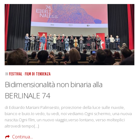
IN
FESTIVAL
·
FILM DI TENDENZA
Bidimensionalità non binaria alla
BERLINALE 74
di Edoardo Mariani Palinsesto, proiezione della luce sulle nuvole,
bianco e buio.Io vedo, tu vedi, noi vediamo.Ogni schermo, una nuova
nascita.Ogni film, un nuovo viaggio,verso lontano, verso molteplici
altrovedi tempo[…]
Continua...