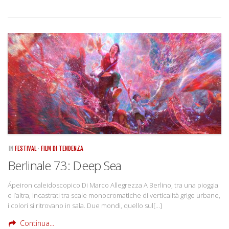
IN
FESTIVAL
·
FILM DI TENDENZA
Berlinale 73: Deep Sea
Ápeiron caleidoscopico Di Marco Allegrezza A Berlino, tra una pioggia
e l’altra, incastrati tra scale monocromatiche di verticalità grige urbane,
i colori si ritrovano in sala. Due mondi, quello sul[…]
Continua...