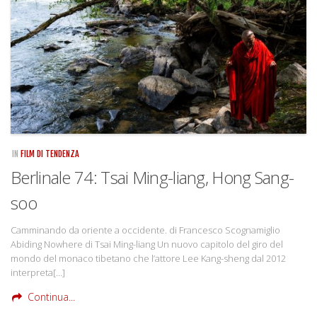
Rivista
Copertine
Come eravamo
Mnemosyne
IN
FILM DI TENDENZA
Berlinale 74: Tsai Ming-liang, Hong Sang-
soo
Camminando da oriente a occidente. di Francesco Scognamiglio
Abiding Nowhere di Tsai Ming-liang Un nuovo capitolo del giro del
mondo del monaco tibetano che l’attore Lee Kang-sheng dal 2012
interpreta[…]
Continua...