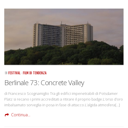
IN
FESTIVAL
·
FILM DI TENDENZA
Berlinale 73: Concrete Valley
di Francesco Scognamiglio Tra gli edifici impenetrabili di Potsdamer
Platz si recano i primi accreditati a ritirare il proprio badge.L’orso d’oro
imbalsamato sorveglia in posa in fase di attacco.L’algida atmosfera[…]
Continua...