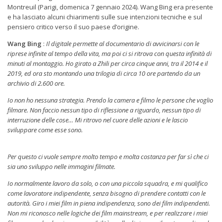
Montreuil (Parigi, domenica 7 gennaio 2024). Wang Bing era presente
e ha lasciato alcuni chiarimenti sulle sue intenzioni tecniche e sul
pensiero critico verso il suo paese d’origine.
Wang Bing
:
Il digitale permette al documentario di avvicinarsi con le
riprese infinite al tempo della vita, ma poi ci si ritrova con questa infinità di
minuti al montaggio. Ho girato a Zhili per circa cinque anni, tra il 2014 e il
2019, ed ora sto montando una trilogia di circa 10 ore partendo da un
archivio di 2.600 ore.
Io non ho nessuna strategia. Prendo la camera e filmo le persone che voglio
filmare. Non faccio nessun tipo di riflessione a riguardo, nessun tipo di
interruzione delle cose… Mi ritrovo nel cuore delle azioni e le lascio
sviluppare come esse sono.
Per questo ci vuole sempre molto tempo e molta costanza per far sì che ci
sia uno sviluppo nelle immagini filmate.
Io normalmente lavoro da solo, o con una piccola squadra, e mi qualifico
come lavoratore indipendente, senza bisogno di prendere contatti con le
autorità. Giro i miei film in piena indipendenza, sono dei film indipendenti.
Non mi riconosco nelle logiche dei film mainstream, e per realizzare i miei