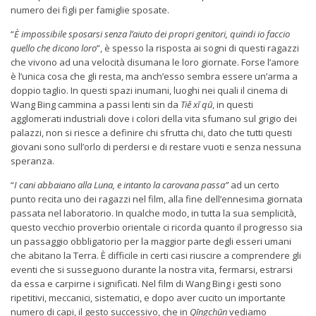
numero dei figli per famiglie sposate.
“
È impossibile sposarsi senza l’aiuto dei propri genitori, quindi io faccio
quello che dicono loro
”, è spesso la risposta ai sogni di questi ragazzi
che vivono ad una velocità disumana le loro giornate. Forse l’amore
è l’unica cosa che gli resta, ma anch’esso sembra essere un’arma a
doppio taglio. In questi spazi inumani, luoghi nei quali il cinema di
Wang Bing cammina a passi lenti sin da
Tiě xī qū
, in questi
agglomerati industriali dove i colori della vita sfumano sul grigio dei
palazzi, non si riesce a definire chi sfrutta chi, dato che tutti questi
giovani sono sull’orlo di perdersi e di restare vuoti e senza nessuna
speranza.
“
I cani abbaiano alla Luna, e intanto la carovana passa”
ad un certo
punto recita uno dei ragazzi nel film, alla fine dell’ennesima giornata
passata nel laboratorio. In qualche modo, in tutta la sua semplicità,
questo vecchio proverbio orientale ci ricorda quanto il progresso sia
un passaggio obbligatorio per la maggior parte degli esseri umani
che abitano la Terra. È difficile in certi casi riuscire a comprendere gli
eventi che si susseguono durante la nostra vita, fermarsi, estrarsi
da essa e carpirne i significati. Nel film di Wang Bing i gesti sono
ripetitivi, meccanici, sistematici, e dopo aver cucito un importante
numero di capi, il gesto successivo, che in
Qīngchūn
vediamo