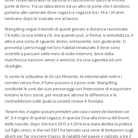
dove 18.000 laboratori di sartoria si nascondono dietro le infinite
porte di ferro. Tra un laboratorio ed un altro le porte che li dividono
portano alle camerate dove ragazzi e ragazze tra i 16 e i 30 anni
rientrano dopo le svariate ore al lavoro.
Wang Bing segue il mondo di questi giovani a distanza ravvicinata.
C’è tutto, la sua ombra c’è, ma quando può, si ferma, si immobilizza, e
attiva una sorta di sguardo divino, onnisciente, non giudicante. Ci
presenta i personaggi nel loro habitat innaturale, lì dove sono
costretti a passare sette mesi di esilio interiore, dove dalla
stanchezza nascono amori e amicizie, tra una sigaretta ed uno
sbadiglio.
Si sente la solitudine di chi sta filmando, le interminabili notti e i
corridoi senza fine, il fumo passivo e il poco sole. Wang Bing
condivide le sorti dei suoi personaggi con l’intenzione di trasportare
lontano le loro storie, per mostrare altrove le differenze e le
contraddizioni sulle quali la società cinese è fondata.
“
Amore mio, ti voglio sposare prendere una casa e avere dei bambini con
te
”, è il sogno di questi ragazzi, in questa Cina alla ricerca del boom
delle nascite, dopo che tra il 2015 e il 2016 era stata abolita la politica
sul figlio unico, e che nel 2021 ha lanciato una serie di limitazioni sugli
aborti per far crescere il tasso di natalità nel paese e rialzato a tre il