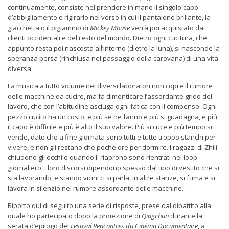
continuamente, consiste nel prendere in mano il singolo capo
d’abbigliamento e rigirarlo nel verso in cui il pantalone brillante, la
giacchetta o il pigiamino di
Mickey Mouse
verrà poi acquistato dai
clienti occidentali e del resto del mondo. Dietro ogni cucitura, che
appunto resta poi nascosta all’interno (dietro la luna), si nasconde la
speranza persa (rinchiusa nel passaggio della carovana) di una vita
diversa.
La musica a tutto volume nei diversi laboratori non copre il rumore
delle macchine da cucire, ma fa dimenticare l’assordante grido del
lavoro, che con l’abitudine asciuga ogni fatica con il compenso. Ogni
pezzo cucito ha un costo, e più se ne fanno e più si guadagna, e più
il capo è difficile e più è alto il suo valore. Più si cuce e più tempo si
vende, dato che a fine giornata sono tutti e tutte troppo stanchi per
vivere, e non gli restano che poche ore per dormire. I ragazzi di Zhili
chiudono gli occhi e quando li riaprono sono rientrati nel loop
giornaliero, i loro discorsi dipendono spesso dal tipo di vestito che si
sta lavorando, e stando vicini ci si parla, in altre stanze, si fuma e si
lavora in silenzio nel rumore assordante delle macchine…
Riporto qui di seguito una serie di risposte, prese dal dibattito alla
quale ho partecipato dopo la proiezione di
Qīngchūn
durante la
serata d’epilogo del
Festival Rencontres du Cinéma Documentaire
, a