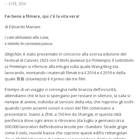
Rivista
— 8 FEB, 2024
Copertine
Fai bene a filmare, qui c’è la vita vera!
Come eravamo
di Edoardo Mariani
Mnemosyne
I cani abbaiano alla Luna,
e intanto la carovana passa.
Qīngchūn
, è stato presentato in concorso alla scorsa edizione del
Festival di Cannes 2023 con il titolo
Jeunesse
(
Le Printemps
). Il sottotitolo
Le Printemps
si riferisce alla trilogia sulla quale Wang Bing sta
lavorando, montando i materiali filmati tra il 2014 e il 2019 e della
quale 青春 (
Giovinezza)
è il primo dei tre film.
Il tempo di un viaggio ci consegna nelle braccia dell’oscurità,
attendiamo che le luci si spengano per restare in silenzio, la sala si
riempie di anime, individui al servizio della vita, che riaprono gli occhi
quando i primi accenni sonori e visivi del film cominciano a
presentarsi. Siamo a Zhili, a 150 km da Shangai, in questa città
periferica dove ogni anno si ritrovano (da luglio a gennaio) circa
300.000 lavoratori dell’industria tessile per i bambini. Strade grigie
come il cielo, nuvole basse che coprono questi edifici rettangolari