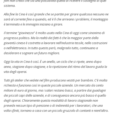
film non credo che sia una possibilità quella di ricevere il sostegno di quel
sistema.
Alla fine la Cina è così grande che se partite per girare qualcosa nessuno ne
sarà al corrente fino a quando, ed è lì che arrivano i problemi, il montaggio
è terminato e le immagini iniziano a girare.
Il termine “giovinezza” è molto usato nella Cina di oggi come sinonimo di
progresso politico. Ma la realtà dei fatti è che la maggior parte della
gioventù cinese è costretta a lavorare nell’industria tessile, nelle costruzioni
o nell’elettronica. In tutto questo però, malgrado tutto, continuano a
desiderare e sognare un futuro migliore.
Oggi la vita in Cina è così. È un anello, un ciclo che si ripete, anno dopo
anno, stagione dopo stagione, e la ripetizione del ritmo del lavoro guida la
vita degli operai.
Tutti gli atelier che vedete nel film producono vestiti per bambini. C’è molta
richiesta e funziona così in queste piccole aziende. Un mercato da cento
milioni di euro al giorno, ma i salari restano bassi, a partire dai guadagni
dei piccoli capi delle aziende, e di conseguenza ancora più basso è quello
degli operai. Chiaramente questa modalità di lavoro stagionale non
prevede nessun tipo di pensione o di indennità per i lavoratori, che una
volta sfiniti, tornano a casa con un piccolo gruzzolo di contanti e nient’altro.