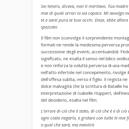
Sei tenero, diceva, non ti meritavo. Tua madre 
mai di quali orrori io sia capace. Mi avvolgo n
te e sarei pura ai tuoi occhi. Disse, ebbe allor
spezzato
Il film non sconvolge il sorprendente monta
formati ne rende la medesima perversa promi
successione degli eventi, accentuandoli. Fed
significato, ne esalta il senso nel bilico ond
e non rinforza la voluttà perversa di una madr
nell’atto infertole nel concepimento, rivolge i
dell’offesa subìta, verso il figlio. Il regista 
dolce malvagità che la scrittura di Bataille ha
interpretazione di Isabelle Huppert, dell’in
del desiderio, esalta nel film:
L’orrore di ciò che è stato, di ciò che è e di ci
ogni costo negarlo, e gridare con tutte le mie f
o quel che sarà, ma mentirò