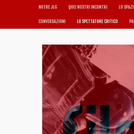
NOTRE JLG
QUEI NOSTRI INCONTRI
LO SPAZ
CONVERSAZIONI
LO SPETTATORE CRITICO
PA