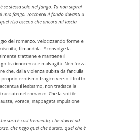
è se stessa solo nel fango.
Tu non saprai
el mio fango. Toccherei il fondo davanti a
a quel riso osceno che ancora mi lascia
ggio del romanzo. Velocizzando forme e
scuità, filmandola. Sconvolge la
elmente trattiene e mantiene il
ivago tra innocenza e malvagità. Non forza
e che, dalla violenza subita da fanciulla
l proprio erotismo tragico verso il frutto
ne accentua il lesbismo, non tradisce la
 tracciato nel romanzo. Che la sottile
esausta, vorace, inappagata impulsione
ò che sarà è così tremendo, che dovrei ad
orze, che nego quel che è stato, quel che è