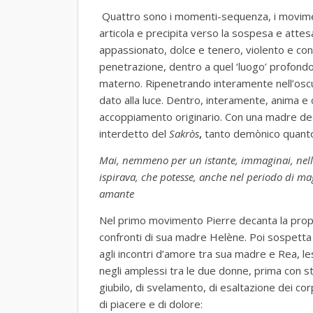
Quattro sono i momenti-sequenza, i movimenti
articola e precipita verso la sospesa e atte
appassionato, dolce e tenero, violento e cond
penetrazione, dentro a quel ‘luogo’ profondo 
materno. Ripenetrando interamente nell’oscu
dato alla luce. Dentro, interamente, anima e c
accoppiamento originario. Con una madre dedit
interdetto del
Sakròs
,
tanto demònico quanto
Mai, nemmeno per un istante, immaginai, nell
ispirava, che potesse, anche nel periodo di m
amante
Nel primo movimento Pierre decanta la prop
confronti di sua madre Helène. Poi sospetta 
agli incontri d’amore tra sua madre e Rea, l
negli amplessi tra le due donne, prima con st
giubilo, di svelamento, di esaltazione dei corpi 
di piacere e di dolore: