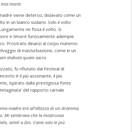
la mia morte
a madre viene deterso, dislavato come un
o in un bianco sudario. Solo il volto
 Lungamente ne fissa il volto. Si
tremore e timore furiosamente adempie
co. Prostrato dinanzi al corpo materno
selvaggio di masturbazione, come in un
tam diabolo quam sacro.
ato, fu rifiutato dal Festival di
’incesto è il più assonante, il più
tante, ispirato dalla prestigiosa fonte
immaginata’ del rapporto carnale
i mia madre era all’altezza di un dramma,
so. Mi sembrava che la mostruosa
ielo, simili a Dio. Come solo le più