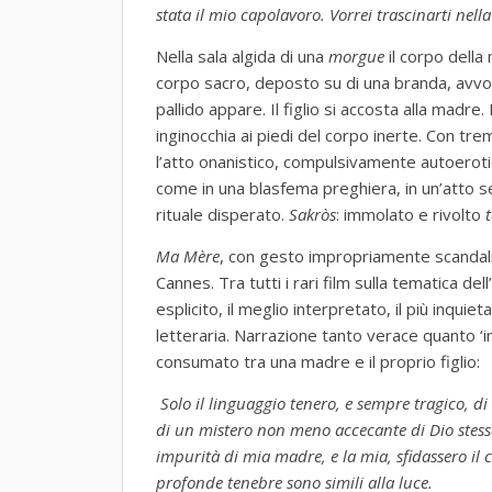
stata il mio capolavoro. Vorrei trascinarti nel
Nella sala algida di una
morgue
il corpo dell
corpo sacro, deposto su di una branda, avvolt
pallido appare. Il figlio si accosta alla madre.
inginocchia ai piedi del corpo inerte. Con 
l’atto onanistico, compulsivamente autoeroti
come in una blasfema preghiera, in un’atto 
rituale disperato.
Sakròs
: immolato e rivolto
Ma M
è
re
, con gesto impropriamente scandalizz
Cannes. Tra tutti i rari film sulla tematica dell
esplicito, il meglio interpretato, il più inquie
letteraria. Narrazione tanto verace quanto ‘
consumato tra una madre e il proprio figlio:
Solo il linguaggio tenero, e sempre tragico, d
di un mistero non meno accecante di Dio stes
impurità di mia madre, e la mia, sfidassero il c
profonde tenebre sono simili alla luce.