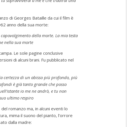
e tu sopravviverai a me e che tradirai una
nzo di Georges Bataille da cui il film è
1962 anno della sua morte:
l capovolgimento della morte. La mia testa
he nella sua morte
stampa. Le sole pagine conclusive
sioni di alcuni brani. Fu pubblicato nel
 la certezza di un abisso più profondo, più
profondi è già tanto grande che posso
uell’istante io me ne andrò, e tu non
l suo ultimo respiro
 del romanzo ma, in alcuni eventi lo
ttura, mima il suono del pianto, l’orrore
ato dalla madre: