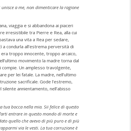
ti unisce a me, non dimenticare la ragione
na, viaggia e si abbandona ai piaceri
irresistibile tra Pierre e Rea, alla cui
bastava una vita a Rea per sedare,
cì a condurla all’estrema perversità di
a era troppo innocente, troppo arcaico,
ell’ultimo movimento la madre torna dal
o si compie. Un amplesso travolgente,
re per lei fatale. La madre, nell’ultimo
ruzione sacrificale. Gode l’estremo,
el silente annientamento, nell’abisso
a tua bocca nella mia. Sii felice di questo
 farti entrare in questo mondo di morte e
dato quello che avevo di più puro e di più
rapparmi via le vesti. La tua corruzione è