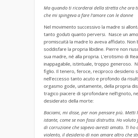
Ma quando ti ricorderai della stretta che ora 
che mi spingeva a fare l’amore con le donne
Nel movimento successivo la madre si allonta
tanto goduti quanto perversi. Nasce un amore 
promiscuità la madre lo aveva affidato. Non 
soddisfare la propria libidine. Pierre non rius
sua madre, né alla propria. L’erotismo di Re
inappagabile, istintuale, troppo generoso. N
figlio. Il tenero, feroce, reciproco desideri
nell’eccesso tanto acuto e profondo da risulta
orgasmo gode, unitamente, della propria dist
tragico piacere di sprofondare nell’ignoto, n
desiderato della morte:
Baciami, mi disse, per non pensare più. Metti l
istante, come se non fossi distrutta. Ho voluto
di corruzione che sapevo avresti amato. Ti ho 
violento, il desiderio di non amare altro che st