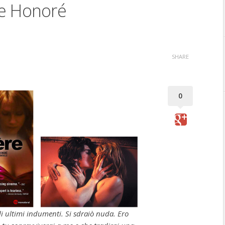
he Honoré
SHARE
0
li ultimi indumenti. Si sdraiò nuda. Ero