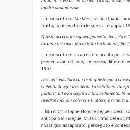
nudo, mi stesi accanto a lei. -Ora so, disse, ch
madre abominevole
Il manoscritto di
Ma
M
è
re
, straordinario roma
tratto, fu ritrovato tra le sue carte dopo il 
Questo accecante capovolgimento del cielo è i
turbina nel cielo. Ma la testa turbina meglio c
Il manoscritto era corretto e pronto per la 
presentavano chiose, correzioni, differenti ver
1967:
Lasciami vacillare con te in questa gioia che è
violento di ogni desiderio. La voluttà in cui s
parlarti, ad essa seguirà il tuo cedimento. In q
rivedrai mai più colei che ti attese, per darti i
Il film di Christophe Honoré segue il decorso
anticipa o lo insegue. Muta il ritmo della scri
nostalgico assaporato, perseguito e confess