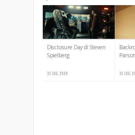
Disclosure Day di Steven
Backr
Spielberg
Parso
31 LUG, 2026
31 LUG, 2