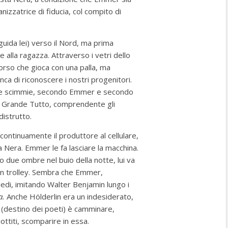
zzatrice di fiducia, col compito di
uida lei) verso il Nord, ma prima
alla ragazza. Attraverso i vetri dello
orso che gioca con una palla, ma
ca di riconoscere i nostri progenitori.
 Le scimmie, secondo Emmer e secondo
del Grande Tutto, comprendente gli
distrutto.
ontinuamente il produttore al cellulare,
 Nera. Emmer le fa lasciare la macchina.
 due ombre nel buio della notte, lui va
 un trolley. Sembra che Emmer,
piedi, imitando Walter Benjamin lungo i
a.
Anche Hölderlin era un indesiderato,
 (destino dei poeti) è camminare,
ottiti, scomparire in essa.