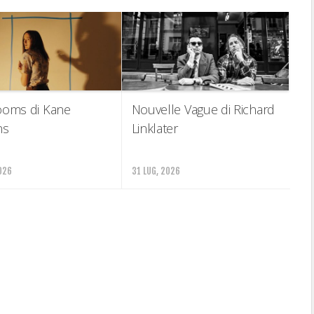
ooms di Kane
Nouvelle Vague di Richard
ns
Linklater
026
31 LUG, 2026