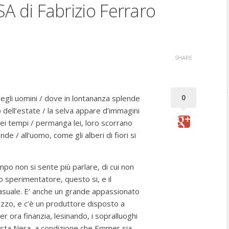
di Fabrizio Ferraro
SHARE
0
egli uomini / dove in lontananza splende
o dell’estate / la selva appare d’immagini
ei tempi / permanga lei, loro scorrano
ende / all’uomo, come gli alberi di fiori si
po non si sente più parlare, di cui non
o sperimentatore, questo si, e il
asuale. E’ anche un grande appassionato
pazzo, e c’è un produttore disposto a
er ora finanzia, lesinando, i sopralluoghi
oresta Nera, a condizione che Emmer sia