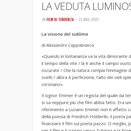
LA VEDUTA LUMINOSA 
IN
FILM DI TENDENZA
— 11 AGO, 2021
La visione del sublime
di
Alessandro Cappabianca
«Quando in lontananza va la vita dimorante d
il tempo della vite / là è anche il campo vuot
oscurate / Che la natura compia l’immagine d
svelti / allora è perfezione, l’alto dei cieli spl
coronano».
Il signor Emmer è un regista del quale da tem
si sa neppure più che film abbia fatto. Era un
riferimento a Luciano Emmer non è affatto c
della poesia di Friedrich Hölderlin, il poeta 
finanziare il film sul poeta pazzo. O meglio, p
per il film e il viaggio verso Tubinga e la F