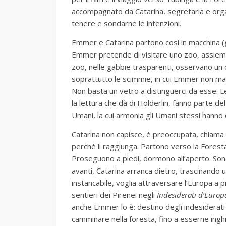
accompagnato da Catarina, segretaria e organi
tenere e sondarne le intenzioni.
Emmer e Catarina partono così in macchina (g
Emmer pretende di visitare uno zoo, assieme 
zoo, nelle gabbie trasparenti, osservano un 
soprattutto le scimmie, in cui Emmer non man
Non basta un vetro a distinguerci da esse.
la lettura che dà di Hölderlin, fanno parte 
Umani, la cui armonia gli Umani stessi hanno 
Catarina non capisce, è preoccupata, chiama c
perché li raggiunga. Partono verso la Foresta
Proseguono a piedi, dormono all’aperto. Sono
avanti, Catarina arranca dietro, trascinando
instancabile, voglia attraversare l’Europa a 
sentieri dei Pirenei negli
Indesiderati d’Europ
anche Emmer lo è: destino degli indesiderati
camminare nella foresta, fino a esserne inghi