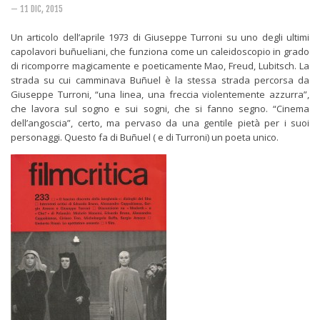
Rivista
— 11 DIC, 2015
Copertine
Un articolo dell’aprile 1973 di Giuseppe Turroni su uno degli ultimi
Come eravamo
capolavori buñueliani, che funziona come un caleidoscopio in grado
di ricomporre magicamente e poeticamente Mao, Freud, Lubitsch. La
Mnemosyne
strada su cui camminava Buñuel è la stessa strada percorsa da
Giuseppe Turroni, “una linea, una freccia violentemente azzurra”,
che lavora sul sogno e sui sogni, che si fanno segno. “Cinema
dell’angoscia”, certo, ma pervaso da una gentile pietà per i suoi
personaggi. Questo fa di Buñuel ( e di Turroni) un poeta unico.